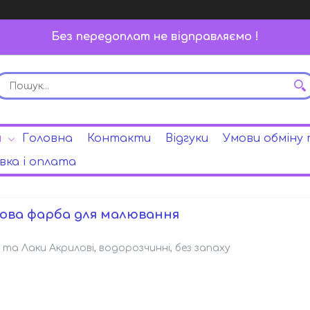
Без передоплат не відправляємо !
и
Головна
Контакти
Відгуки
Умови обміну
ка і оплата
ова фарба для малювання
та Лаки Акрилові, водорозчинні, без запаху