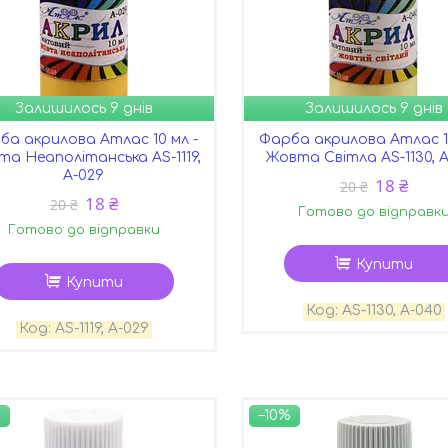
Залишилось 9 днів
Залишилось 9 днів
ба акрилова Атлас 10 мл -
Фарба акрилова Атлас 10
а Неаполітанська AS-1119,
Жовта Світла AS-1130, 
А-029
18 ₴
20 ₴
18 ₴
20 ₴
Готово до відправк
Готово до відправки
Купити
Купити
AS-1130, А-040
AS-1119, А-029
–10%