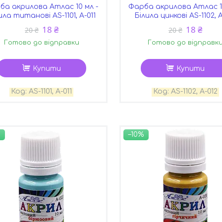
ба акрилова Атлас 10 мл -
Фарба акрилова Атлас 10
ила титанові AS-1101, А-011
Білила цинкові AS-1102, 
18 ₴
18 ₴
20 ₴
20 ₴
Готово до відправки
Готово до відправк
Купити
Купити
AS-1101, А-011
AS-1102, А-012
–10%