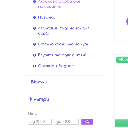
Акрилова фарба для
малювання
Новинки
Ляльковий будиночок для
барбі
Стяжка кабельна Хомут
Взуття та одяг дитячі
–10%
Оружие + Водное
Відгуки
Фільтри
Ціна