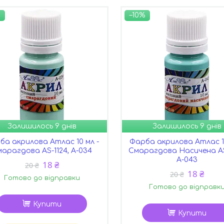
–10%
Залишилось 9 днів
Залишилось 9 днів
ба акрилова Атлас 10 мл -
Фарба акрилова Атлас 10
арагдова AS-1124, А-034
Смарагдова Насичена AS
А-043
18 ₴
20 ₴
18 ₴
20 ₴
Готово до відправки
Готово до відправк
Купити
Купити