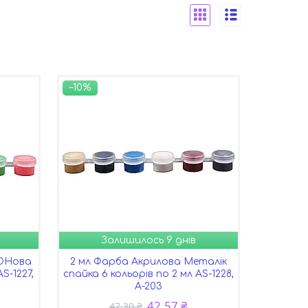
–10%
Залишилось 9 днів
ЕОНова
2 мл Фарба Акрилова Металік
S-1227,
спайка 6 кольорів по 2 мл AS-1228,
А-203
42,57 ₴
47,30 ₴