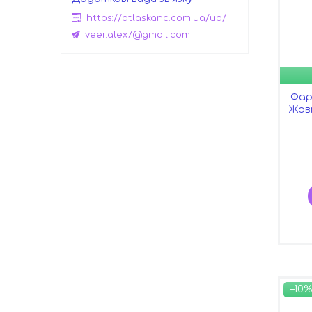
https://atlaskanc.com.ua/ua/
veer.alex7@gmail.com
Фар
Жовт
–10%