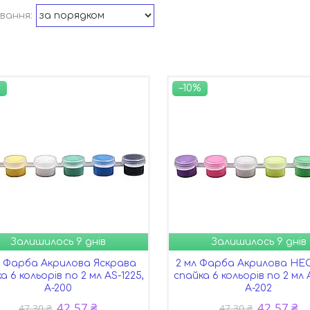
–10%
Залишилось 9 днів
Залишилось 9 днів
л Фарба Акрилова Яскрава
2 мл Фарба Акрилова Н
а 6 кольорів по 2 мл AS-1225,
спайка 6 кольорів по 2 мл A
А-200
А-202
42,57 ₴
42,57 ₴
47,30 ₴
47,30 ₴