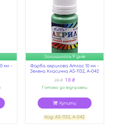
Залишилось 9 днів
 мл -
Фарба акрилова Атлас 10 мл -
2
Зелена Класична AS-1132, А-042
18 ₴
20 ₴
и
Готово до відправки
Купити
AS-1132, А-042