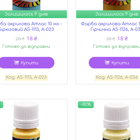
Залишилось 9 днів
Залишилось 9 днів
ба акрилова Атлас 10 мл -
Фарба акрилова Атлас 10
Бірюзовий AS-1113, А-023
Гірчична AS-1126, А-0
18 ₴
18 ₴
20 ₴
20 ₴
Готово до відправки
Готово до відправк
Купити
Купити
AS-1113, А-023
AS-1126, А-036
–10%