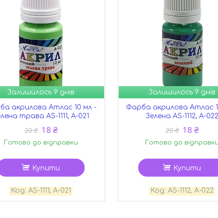
Залишилось 9 днів
Залишилось 9 днів
ба акрилова Атлас 10 мл -
Фарба акрилова Атлас 10
лена трава AS-1111, А-021
Зелена AS-1112, А-02
18 ₴
18 ₴
20 ₴
20 ₴
Готово до відправки
Готово до відправк
Купити
Купити
AS-1111, А-021
AS-1112, А-022