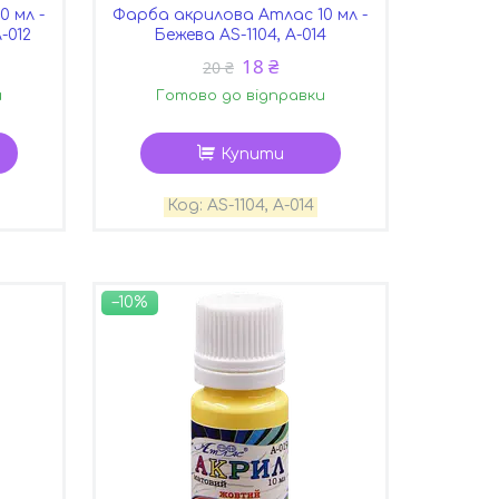
 мл -
Фарба акрилова Атлас 10 мл -
А-012
Бежева AS-1104, А-014
18 ₴
20 ₴
и
Готово до відправки
Купити
AS-1104, А-014
–10%