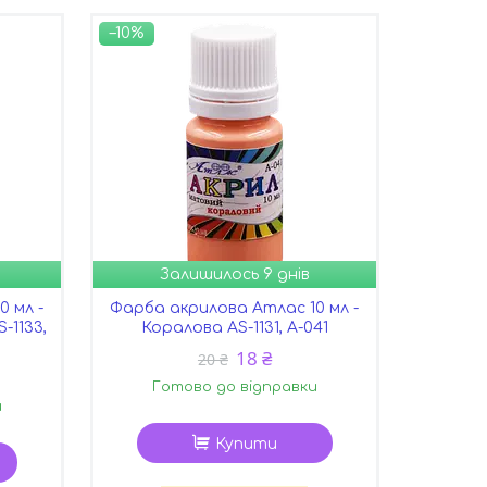
–10%
Залишилось 9 днів
 мл -
Фарба акрилова Атлас 10 мл -
-1133,
Коралова AS-1131, А-041
18 ₴
20 ₴
Готово до відправки
и
Купити