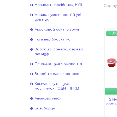
Навчальні посібники, НУШ
Дошки сухостирані й усі
для них
Акриловий лак та грунт
–10%
Гліттер блискітки
Вироби з фанери, дерева
та мдф
Пензлики для малювання
Вироби з електронікою
Комплектуючі для
настінних ГОДИННИКІВ
Лялькова меблі
2 м
спайк
Бизиборды