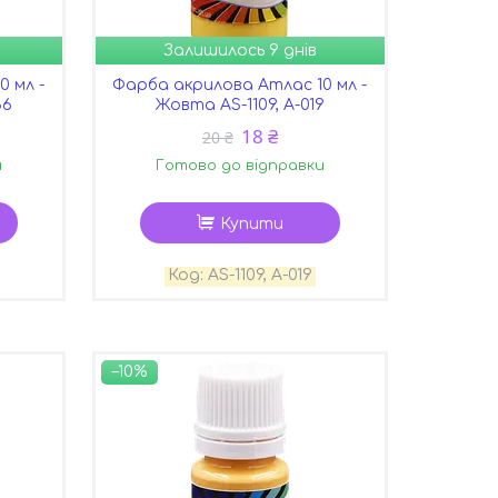
Залишилось 9 днів
 мл -
Фарба акрилова Атлас 10 мл -
36
Жовта AS-1109, А-019
18 ₴
20 ₴
и
Готово до відправки
Купити
AS-1109, А-019
–10%