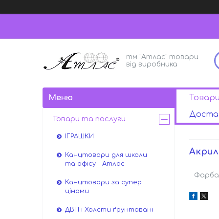
тм "Атлас" товари
від виробника
Товар
Достав
Товари та послуги
ІГРАШКИ
Акрил
Канцтовари для школи
та офісу - Атлас
Фарба 
Канцтовари за супер
цінами
ДВП і Холсти ґрунтовані