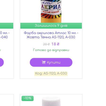
Залишилось 9 днів
 мл -
Фарба акрилова Атлас 10 мл -
А-040
Жовта Темна AS-1120, А-030
18 ₴
20 ₴
и
Готово до відправки
Купити
AS-1120, А-030
–10%