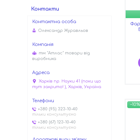
Контакти
Фар
Олександр Журавльов
тм "Атлас" товари від
виробника
Харків пр. Науки 41 (поки що
тут закрито! ), Харків, Україна
–10%
+380 (95) 323-10-40
тільки консультуємо
+380 (67) 123-10-40
тільки консультуємо