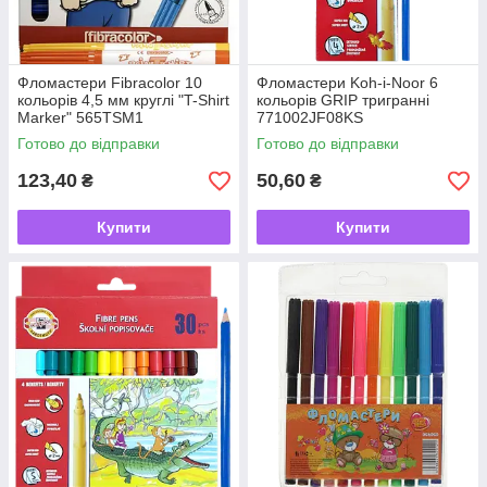
Фломастери Fibracolor 10
Фломастери Koh-i-Noor 6
кольорів 4,5 мм круглі "T-Shirt
кольорів GRIP тригранні
Marker" 565TSM1
771002JF08KS
Готово до відправки
Готово до відправки
123,40
50,60
₴
₴
Купити
Купити