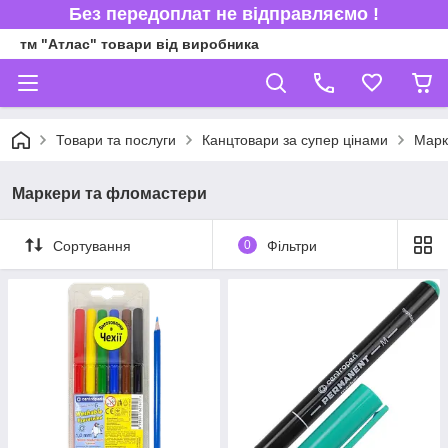
Без передоплат не відправляємо !
тм "Атлас" товари від виробника
Товари та послуги
Канцтовари за супер цінами
Марк
Маркери та фломастери
Сортування
0
Фільтри