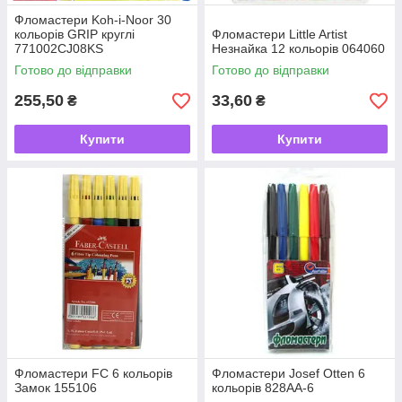
Фломастери Koh-i-Noor 30
кольорів GRIP круглі
Фломастери Little Artist
771002CJ08KS
Незнайка 12 кольорів 064060
Готово до відправки
Готово до відправки
255,50
33,60
₴
₴
Купити
Купити
Фломастери FC 6 кольорів
Фломастери Josef Otten 6
Замок 155106
кольорів 828АА-6