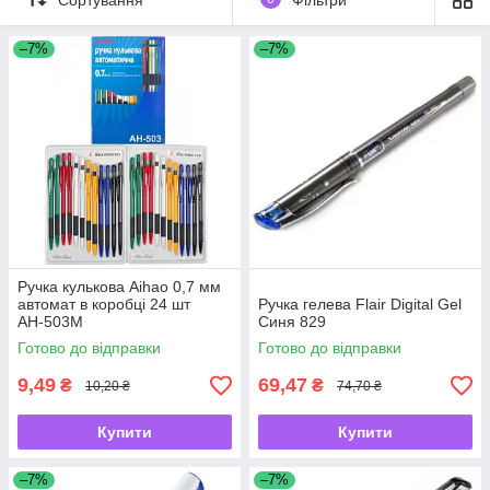
–7%
–7%
Ручка кулькова Aihao 0,7 мм
автомат в коробці 24 шт
Ручка гелева Flair Digital Gel
АН-503М
Синя 829
Готово до відправки
Готово до відправки
9,49
69,47
₴
₴
10,20 ₴
74,70 ₴
Купити
Купити
–7%
–7%