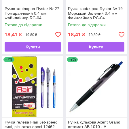
Ручка капілярна Rystor № 27
Ручка капілярна Rystor № 19
Помаранчевий 0,4 мм
Морський Зелений 0,4 мм
Файнлайнер RC-04
Файнлайнер RC-04
Готово до відправки
Готово до відправки
18,41
18,41
₴
₴
19,80 ₴
19,80 ₴
Купити
Купити
–7%
–7%
Ручка гелева Flair Jet-speed
Ручка кулькова Axent Grand
cині, різнокольорові 12462
автомат AB 1010 - А