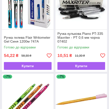
Ручка кулькова Piano PT-335
Ручка гелева Flair Writometer
Maxriter - PT 0,6 мм чорна
Gel Синя 1200м 747А
07402
Готово до відправки
Готово до відправки
54,22
10,51
₴
₴
58,30 ₴
11,30 ₴
Купити
Купити
–7%
–7%