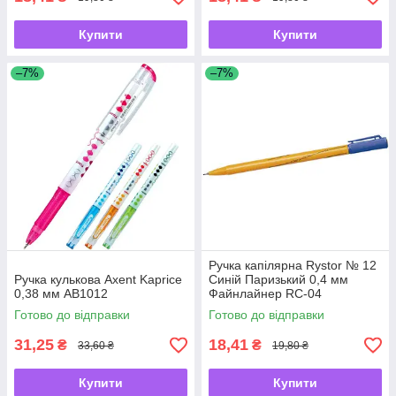
Купити
Купити
–7%
–7%
Ручка капілярна Rystor № 12
Ручка кулькова Axent Kaprice
Синій Паризький 0,4 мм
0,38 мм AB1012
Файнлайнер RC-04
Готово до відправки
Готово до відправки
31,25
18,41
₴
₴
33,60 ₴
19,80 ₴
Купити
Купити