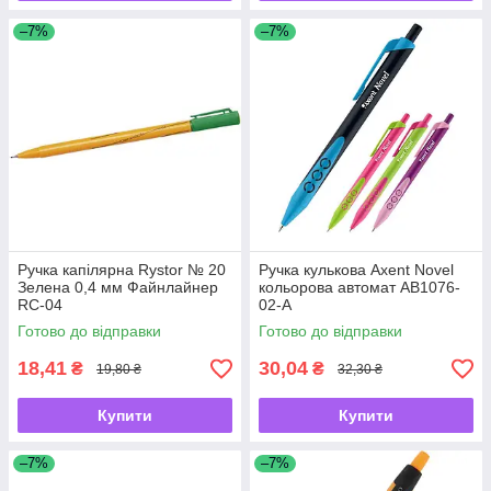
–7%
–7%
Ручка капілярна Rystor № 20
Ручка кулькова Axent Novel
Зелена 0,4 мм Файнлайнер
кольорова автомат AB1076-
RC-04
02-A
Готово до відправки
Готово до відправки
18,41
30,04
₴
₴
19,80 ₴
32,30 ₴
Купити
Купити
–7%
–7%