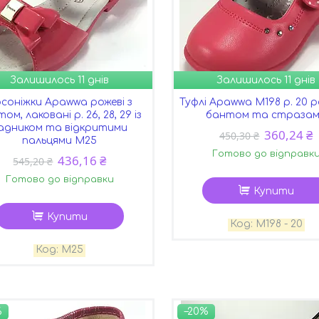
Залишилось 11 днів
Залишилось 11 днів
соніжки Apawwa рожеві з
Туфлі Apawwa М198 р. 20 р
ом, лаковані р. 26, 28, 29 із
бантом та страза
адником та відкритими
360,24 ₴
450,30 ₴
пальцями M25
Готово до відправк
436,16 ₴
545,20 ₴
Готово до відправки
Купити
Купити
М198 - 20
М25
%
–20%