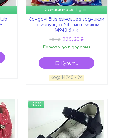
Залишилось 11 днів
lub
Сандалі Bitis езіновие з задником
29
на липучці р. 24 з метеликом
14940 б / к
229,60 ₴
287 ₴
и
Готово до відправки
Купити
14940 - 24
–20%