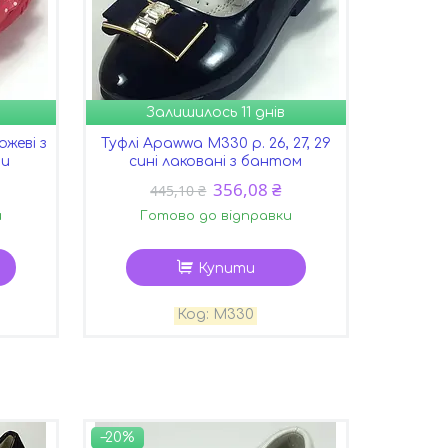
Залишилось 11 днів
ожеві з
Туфлі Apawwa М330 р. 26, 27, 29
ми
сині лаковані з бантом
356,08 ₴
445,10 ₴
и
Готово до відправки
Купити
М330
–20%