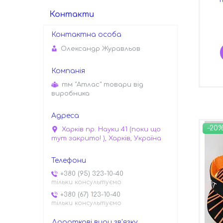
Контакти
Олександр Журавльов
тм "Атлас" товари від
виробника
–20
Харків пр. Науки 41 (поки що
тут закрито! ), Харків, Україна
+380 (95) 323-10-40
тільки консультуємо
+380 (67) 123-10-40
тільки консультуємо