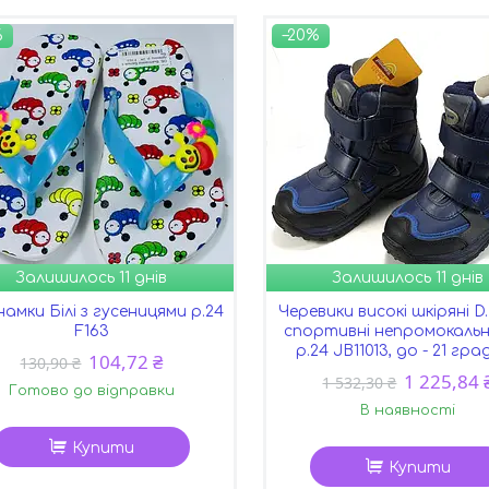
%
–20%
Залишилось 11 днів
Залишилось 11 днів
намки Білі з гусеницями р.24
Черевики високі шкіряні D
F163
спортивні непромокальні
р.24 JB11013, до - 21 гр
104,72 ₴
130,90 ₴
1 225,84 
1 532,30 ₴
Готово до відправки
В наявності
Купити
Купити