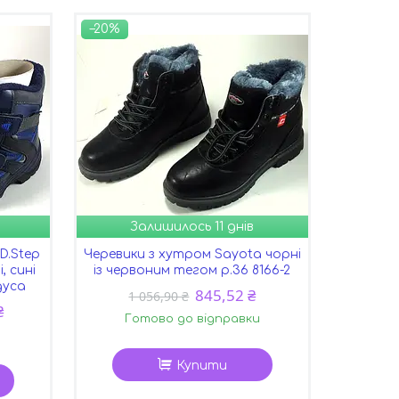
–20%
Залишилось 11 днів
.D.Step
Черевики з хутром Sayota чорні
, сині
із червоним тегом р.36 8166-2
адуса
845,52 ₴
1 056,90 ₴
₴
Готово до відправки
Купити