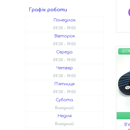
Графік роботи
Понеділок
09:30
19:00
Вівторок
09:30
19:00
–20
Середа
09:30
19:00
Четвер
09:30
19:00
Пʼятниця
09:30
19:00
Субота
Вихідний
Неділя
Вихідний
В'