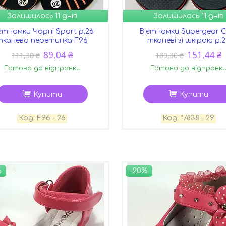
Залишилось 11 днів
Залишилось 11 днів
єтнамки Чорні Sport р.26
В'єтнамки Supergear C
тканева перетинка F96
тканеві зі шкірою р.
89,04 ₴
151,44 ₴
111,30 ₴
189,30 ₴
Готово до відправки
Готово до відправк
Купити
Купити
F96 - 26
*7838 - 29
%
–20%