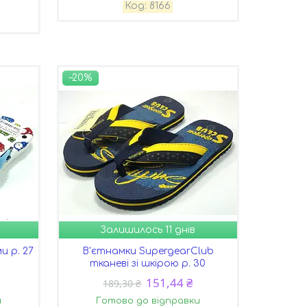
8166
–20%
Залишилось 11 днів
и р. 27
В'єтнамки SupergearClub
тканеві зі шкірою р. 30
151,44 ₴
189,30 ₴
и
Готово до відправки