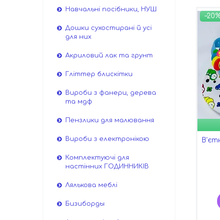
Навчальні посібники, НУШ
–20
Дошки сухостирані й усі
для них
Акриловий лак та грунт
Гліттер блискітки
Вироби з фанери, дерева
та мдф
Пензлики для малювання
Вироби з електронікою
В'єт
Комплектуючі для
настінних ГОДИННИКІВ
Лялькова меблі
Бизиборды