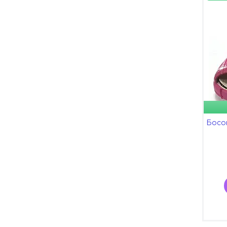
Босон