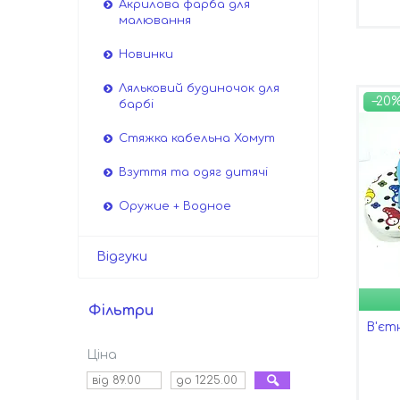
Акрилова фарба для
малювання
Новинки
Ляльковий будиночок для
–20
барбі
Стяжка кабельна Хомут
Взуття та одяг дитячі
Оружие + Водное
Відгуки
Фільтри
В'єт
Ціна