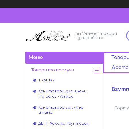
тм "Атлас" товари
від виробника
Товар
Достав
Товари та послуги
ІГРАШКИ
Взутт
Канцтовари для школи
та офісу - Атлас
Канцтовари за супер
цінами
ДВП і Холсти ґрунтовані