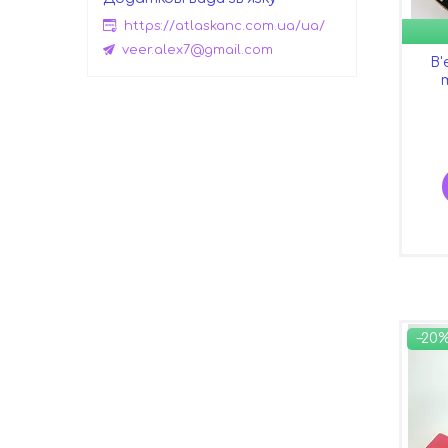
https://atlaskanc.com.ua/ua/
veer.alex7@gmail.com
В'
–20