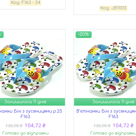
F163 - 24
JB11013
%
–20%
Залишилось 11 днів
Залишилось 11 днів
намки Білі з гусеницями р.25
В'єтнамки Білі з гусеницям
F163
F163
104,72 ₴
104,72 ₴
130,90 ₴
130,90 ₴
Готово до відправки
Готово до відправк