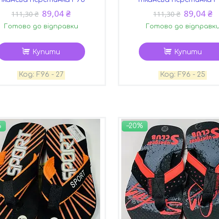
89,04 ₴
89,04 ₴
111,30 ₴
111,30 ₴
Готово до відправки
Готово до відправк
Купити
Купити
F96 - 27
F96 - 25
%
–20%