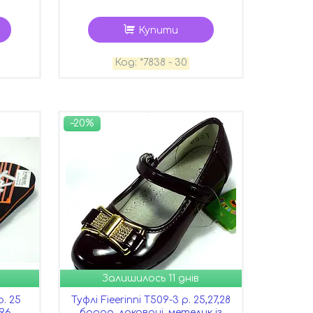
Купити
*7838 - 30
–20%
Залишилось 11 днів
. 25
Туфлі Fieerinni Т509-3 р. 25,27,28
96
бордо, лаковані, метелик із