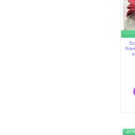
Бо
бант
з
–20