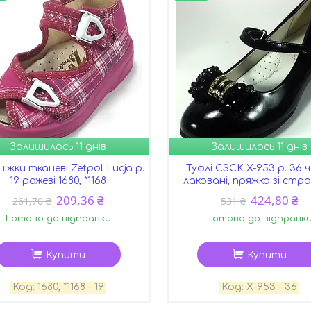
Залишилось 11 днів
Залишилось 11 днів
іжки тканеві Zetpol Lucja р.
Туфлі CSCK X-953 р. 36 
19 рожеві 1680, *1168
лаковані, пряжка зі стр
209,36 ₴
424,80 ₴
261,70 ₴
531 ₴
Готово до відправки
Готово до відправк
Купити
Купити
1680, *1168 - 19
Х-953 - 36