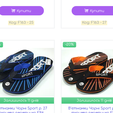
Купити
Купити
F163 - 25
F163 - 27
%
–20%
Залишилось 11 днів
Залишилось 11 днів
єтнамки Чорні Sport р. 27
В'єтнамки Чорні Sport р
тканева перетинка F96
тканева перетинка F