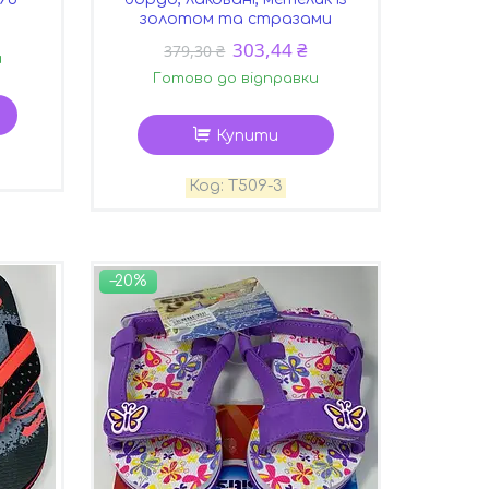
золотом та стразами
303,44 ₴
379,30 ₴
и
Готово до відправки
Купити
Т509-3
–20%