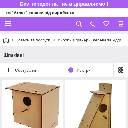
Без передоплат не відправляємо !
тм "Атлас" товари від виробника
Товари та послуги
Вироби з фанери, дерева та мдф
Шпаківні
Сортування
0
Фільтри