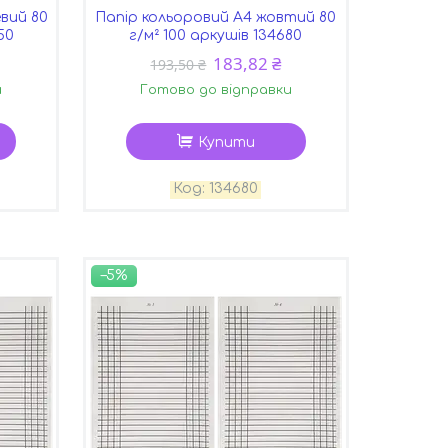
вий 80
Папір кольоровий A4 жовтий 80
50
г/м² 100 аркушів 134680
183,82 ₴
193,50 ₴
и
Готово до відправки
Купити
134680
–5%