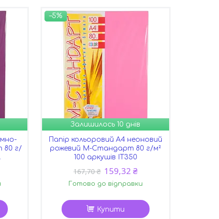
–5%
Залишилось 10 днів
емно-
Папір кольоровий A4 неоновий
 80 г/
рожевий М-Стандарт 80 г/м²
А
100 аркушів IT350
159,32 ₴
167,70 ₴
и
Готово до відправки
Купити