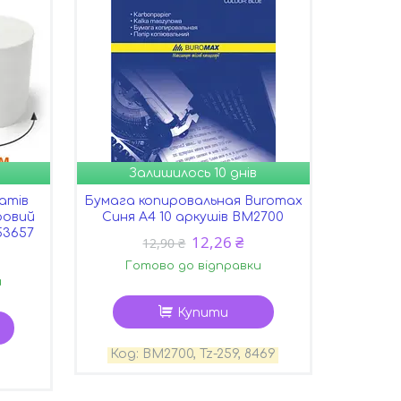
Залишилось 10 днів
атів
Бумага копировальная Buromax
ровий
Синя А4 10 аркушів BM2700
53657
12,26 ₴
12,90 ₴
Готово до відправки
и
Купити
BM2700, Tz-259, 8469