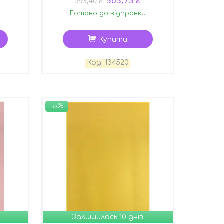
563,73 ₴
593,40 ₴
и
Готово до відправки
Купити
134520
–5%
Залишилось 10 днів