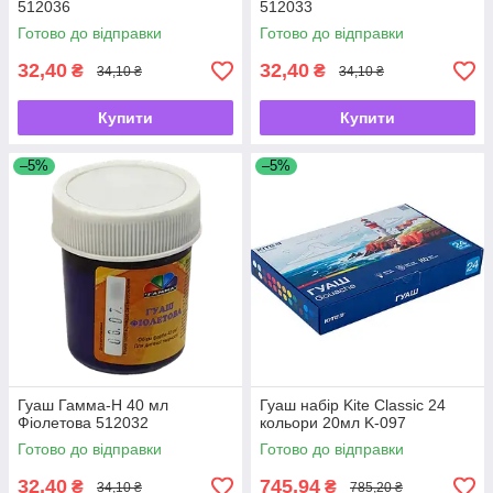
512036
512033
Готово до відправки
Готово до відправки
32,40
32,40
₴
₴
34,10 ₴
34,10 ₴
Купити
Купити
–5%
–5%
Гуаш Гамма-Н 40 мл
Гуаш набір Kite Classic 24
Фіолетова 512032
кольори 20мл K-097
Готово до відправки
Готово до відправки
32,40
745,94
₴
₴
34,10 ₴
785,20 ₴