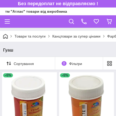
Без передоплат не відправляємо !
тм "Атлас" товари від виробника
Товари та послуги
Канцтовари за супер цінами
Фар
Гуаш
Сортування
0
Фільтри
–5%
–5%