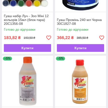
Гуаш набір Луч - Зоо Міні 12
кольорів 15мл (блок-тара)
Гуаш Промінь 240 мл Чорна
20С1356-08
30С1827-08
Готово до відправки
Готово до відправки
183,82
366,22
₴
₴
193,50 ₴
385,50 ₴
Купити
Купити
–5%
–5%