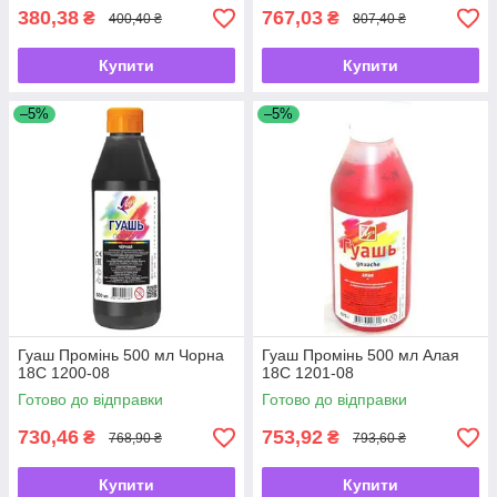
380,38
767,03
₴
₴
400,40 ₴
807,40 ₴
Купити
Купити
–5%
–5%
Гуаш Промінь 500 мл Чорна
Гуаш Промінь 500 мл Алая
18С 1200-08
18С 1201-08
Готово до відправки
Готово до відправки
730,46
753,92
₴
₴
768,90 ₴
793,60 ₴
Купити
Купити