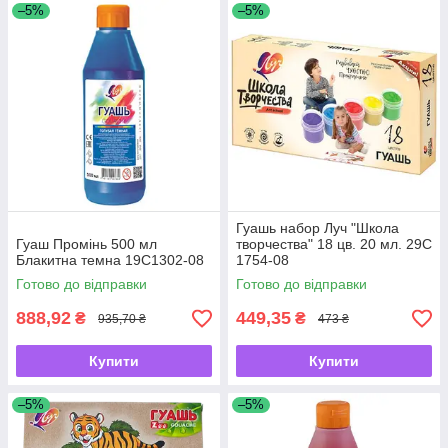
–5%
–5%
Гуашь набор Луч "Школа
Гуаш Промінь 500 мл
творчества" 18 цв. 20 мл. 29С
Блакитна темна 19С1302-08
1754-08
Готово до відправки
Готово до відправки
888,92
449,35
₴
₴
935,70 ₴
473 ₴
Купити
Купити
–5%
–5%