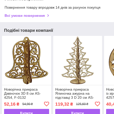
Повернення товару впродовж 14 днів за рахунок покупця
Всі умови повернення
Подібні товари компанії
Новорічна прикраса
Новорічна прикраса
Ново
Дзвіночок 3D 8 см AS-
Ялиночка ажурна на
із з
4254, F-0132
підставці 3 D 20 см AS-
4257
4258, F-0136
52,16
119,32
40,
₴
₴
54,90 ₴
125,60 ₴
Купити
Купити