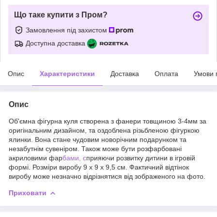
Що таке купити з Пром?
Замовлення під захистом
Доступна доставка
Опис
Характеристики
Доставка
Оплата
Умови 
Опис
Об'ємна фігурна куля створена з фанери товщиною 3-4мм за
оригінальним дизайном, та оздоблена різьбленою фігуркою
ялинки. Вона стане чудовим новорічним подарунком та
незабутнім сувеніром. Також може бути розфарбовані
акриловими фар
бами, с
прияючи розвитку дитини в ігровій
формі. Розміри виробу 9 х 9 х 9,5 см. Фактичний відтінок
виробу може незначно відрізнятися від зображеного на фото.
Приховати