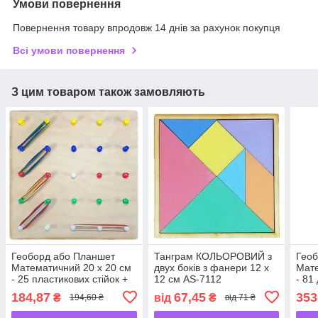
Умови повернення
Повернення товару впродовж 14 днів за рахунок покупця
Всі умови повернення
З цим товаром також замовляють
Геоборд або Планшет
Танграм КОЛЬОРОВИЙ з
Геоб
Математичний 20 х 20 см
двух боків з фанери 12 х
Мате
- 25 пластикових стійок +
12 см AS-7112
- 81
15 гумок AS-7125
25 г
184,87
67,45
353
₴
від
₴
194,60 ₴
від 71 ₴