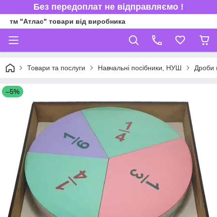
Без передоплат не відправляємо !
тм "Атлас" товари від виробника
Товари та послуги
Навчальні посібники, НУШ
Дроби 
–5%