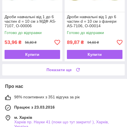
Дроби навчальні від 1 до 6
Дроби навчальні від 1 до 6
частин d = 10 см з МДФ AS-
частин d = 10 см з фанери
7107, О-00006
AS-7106, О-00014
Готово до відправки
Готово до відправки
53,96
89,87
₴
₴
56,80 ₴
94,60 ₴
Купити
Купити
Показати ще
Про нас
98% позитивних з 351 відгука за рік
Працює з 23.03.2016
м. Харків
Харків пр. Науки 41 (поки що тут закрито! ), Харків,
Україна