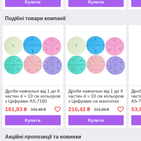
Купити
Купити
Подібні товари компанії
Дроби навчальні від 1 до 6
Дроби навчальні від 1 до 6
Дроб
частин d = 10 см кольорові
частин d = 10 см кольорові
част
з Цифрами AS-7160
з Цифрами на мангнітах
AS-7
AS-7161
181,83
210,42
53,
₴
₴
191,40 ₴
221,50 ₴
Купити
Купити
Акційні пропозиції та новинки