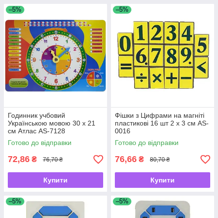
–5%
–5%
Годинник учбовий
Фішки з Цифрами на магніті
Українською мовою 30 х 21
пластикові 16 шт 2 х 3 см AS-
см Атлас AS-7128
0016
Готово до відправки
Готово до відправки
72,86
76,66
₴
₴
76,70 ₴
80,70 ₴
Купити
Купити
–5%
–5%