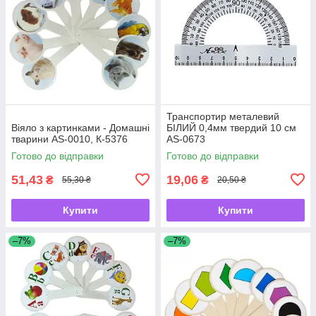
Транспортир металевий
Віяло з картинками - Домашні
БІЛИЙ 0,4мм твердий 10 см
тварини AS-0010, К-5376
AS-0673
Готово до відправки
Готово до відправки
51,43
19,06
₴
₴
55,30 ₴
20,50 ₴
Купити
Купити
–7%
–7%