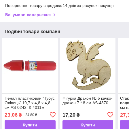
Повернення товару впродовж 14 днів за рахунок покупця
Всі умови повернення
Подібні товари компанії
Пенал пластиковий "Тубус
Фігурка Дракон № 6 качко-
Стак
Олівець" 19,7 х 4,8 х 4,8
дракон 7 * 8 см AS-4870
подв
см AS-0242, К-4011м
см п
К-30
23,06
17,20
27,
₴
₴
24,80 ₴
Купити
Купити