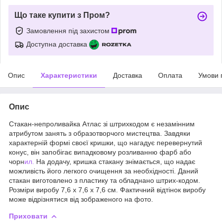
Що таке купити з Пром?
Замовлення під захистом
Доступна доставка
Опис
Характеристики
Доставка
Оплата
Умови 
Опис
Стакан-непроливайка Атлас зі штрихкодом є незамінним
атрибутом занять з образотворчого мистецтва. Завдяки
характерній формі своєї кришки, що нагадує перевернутий
конус, він запобігає випадковому розливанню фарб або
чорн
ил.
На додачу, кришка стакану знімається, що надає
можливість його легкого очищення за необхідності. Даний
стакан виготовлено з пластику та обладнано штрих-кодом.
Розміри виробу 7,6 х 7,6 х 7,6 см. Фактичний відтінок виробу
може відрізнятися від зображеного на фото.
Приховати