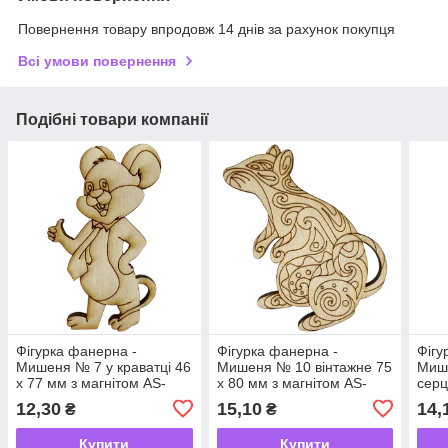
Повернення товару впродовж 14 днів за рахунок покупця
Всі умови повернення
Подібні товари компанії
Фігурка фанерна -
Фігурка фанерна -
Фігу
Мишеня № 7 у краватці 46
Мишеня № 10 вінтажне 75
Мише
х 77 мм з магнітом AS-
х 80 мм з магнітом AS-
серц
4831, В-0389
4834, В-0392
магн
12,30
15,10
14,
₴
₴
Купити
Купити