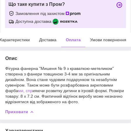
Що таке купити з Пром?
Замовлення під захистом
Доступна доставка
Характеристики
Доставка
Оплата
Умови повернення
Опис
Фігурка фанерна "Мишеня № 9 з краваткою-метеликом"
створена з фанери товщиною 3-4 мм за оригінальним
дизайном. Вона стане чудовим подарунком та незабутнім
сувеніром. Також може бути розфарбована акриловими
фарба
ми, спр
ияючи розвитку дитини в ігровій формі. Розміри
товару: 8 х 7.2 см. Фактичний відтінок виробу може незначно
відрізнятися від зображеного на фото.
Приховати
Характеристики