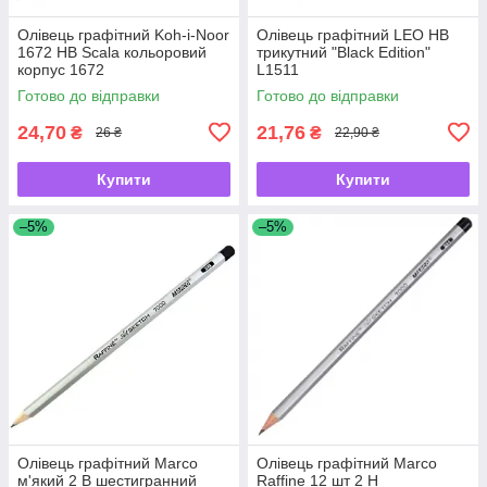
Олівець графітний Koh-i-Noor
Олівець графітний LEO HB
1672 HВ Scala кольоровий
трикутний "Black Edition"
корпус 1672
L1511
Готово до відправки
Готово до відправки
24,70
21,76
₴
₴
26 ₴
22,90 ₴
Купити
Купити
–5%
–5%
Олівець графітний Marсо
Олівець графітний Marсо
м'який 2 B шестигранний
Raffine 12 шт 2 Н