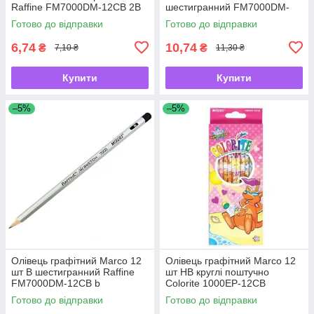
Raffine FM7000DM-12CB 2В
шестигранний FM7000DM-
12СВ 2Н
Готово до відправки
Готово до відправки
6,74
10,74
₴
₴
7,10 ₴
11,30 ₴
Купити
Купити
–5%
–5%
Олівець графітний Marсо 12
Олівець графітний Marсо 12
шт B шестигранний Raffine
шт HB круглі поштучно
FM7000DM-12CB b
Colorite 1000EP-12CB
Готово до відправки
Готово до відправки