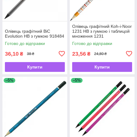
Олівець графітний Koh-i-Noor
Олівець графітний BiC
1231 HВ з гумкою і таблицой
Evolution НВ з гумкою 918484
множення 1231
Готово до відправки
Готово до відправки
36,10
23,56
₴
₴
38 ₴
24,80 ₴
Купити
Купити
–5%
–5%