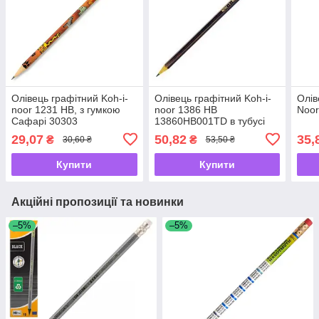
Олівець графітний Koh-i-
Олівець графітний Koh-i-
Олів
noor 1231 HВ, з гумкою
noor 1386 HВ
Noor
Сафарі 30303
13860НВ001TD в тубусі
29,07
50,82
35,
₴
₴
30,60 ₴
53,50 ₴
Купити
Купити
Акційні пропозиції та новинки
–5%
–5%