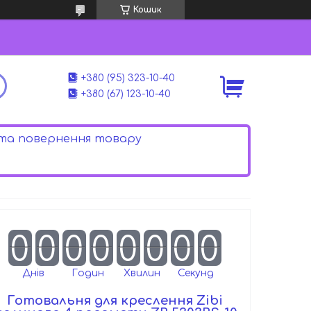
Кошик
+380 (95) 323-10-40
+380 (67) 123-10-40
 та повернення товару
0
0
0
0
0
0
0
0
Днів
Годин
Хвилин
Секунд
Готовальня для креслення Zibi