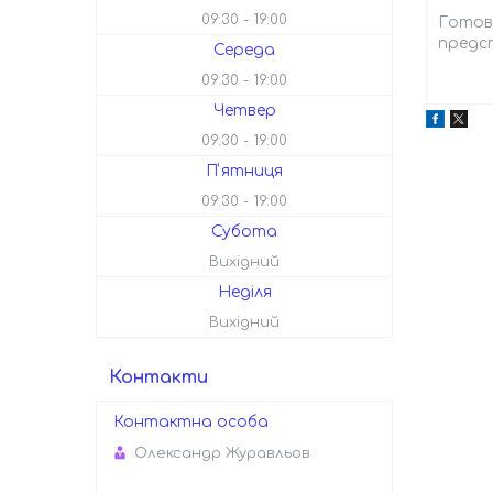
09:30
19:00
Готова
предст
Середа
09:30
19:00
Четвер
09:30
19:00
Пʼятниця
09:30
19:00
Субота
Вихідний
Неділя
Вихідний
Контакти
Олександр Журавльов