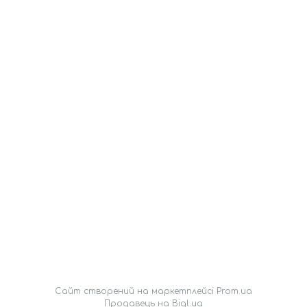
Сайт створений на маркетплейсі
Prom.ua
Продавець на Bigl.ua