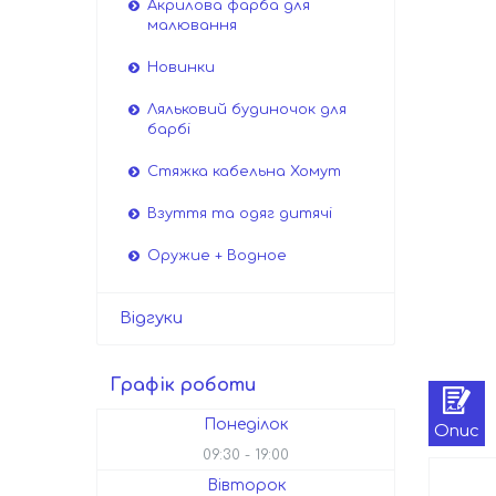
Акрилова фарба для
малювання
Новинки
Ляльковий будиночок для
барбі
Стяжка кабельна Хомут
Взуття та одяг дитячі
Оружие + Водное
Відгуки
Графік роботи
Понеділок
Опис
09:30
19:00
Вівторок