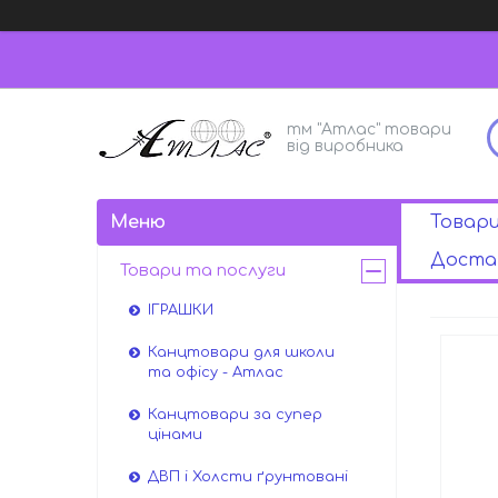
тм "Атлас" товари
від виробника
Товар
Достав
Товари та послуги
ІГРАШКИ
Канцтовари для школи
та офісу - Атлас
Канцтовари за супер
цінами
ДВП і Холсти ґрунтовані