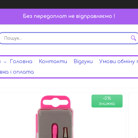
Без передоплат не відправляємо !
и
Головна
Контакти
Відгуки
Умови обміну
ка і оплата
–5%