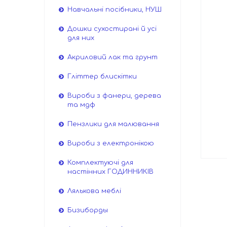
Навчальні посібники, НУШ
Дошки сухостирані й усі
для них
Акриловий лак та грунт
Гліттер блискітки
Вироби з фанери, дерева
та мдф
Пензлики для малювання
Вироби з електронікою
Комплектуючі для
настінних ГОДИННИКІВ
Лялькова меблі
Бизиборды