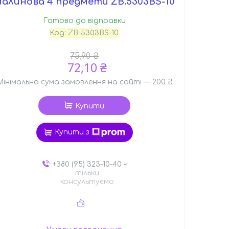
алинова 4 предмети ZB.5303BS-10
Готово до відправки
Код:
ZB-5303BS-10
75,90 ₴
72,10 ₴
Мінімальна сума замовлення на сайті — 200 ₴
Купити
Купити з
+380 (95) 323-10-40
тільки
консультуємо