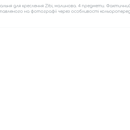
льня для креслення Zibi, малинова. 4 предмети. Фактичний
авленого на фотографії через особливості кольоропереда