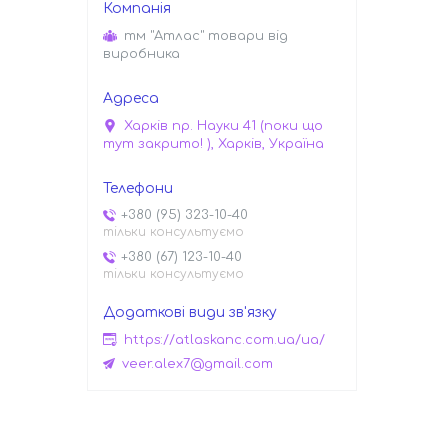
тм "Атлас" товари від
виробника
Харків пр. Науки 41 (поки що
тут закрито! ), Харків, Україна
+380 (95) 323-10-40
тільки консультуємо
+380 (67) 123-10-40
тільки консультуємо
https://atlaskanc.com.ua/ua/
veer.alex7@gmail.com