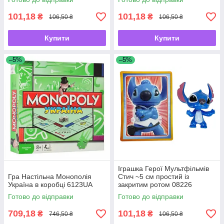
101,18
101,18
₴
₴
106,50 ₴
106,50 ₴
Купити
Купити
–5%
–5%
Іграшка Герої Мультфільмів
Гра Настільна Монополія
Стич ~5 см простий із
Україна в коробці 6123UA
закритим ротом 08226
Готово до відправки
Готово до відправки
709,18
101,18
₴
₴
746,50 ₴
106,50 ₴