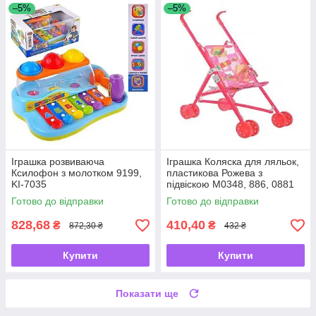
–5%
–5%
Іграшка розвиваюча
Іграшка Коляска для ляльок,
Ксилофон з молотком 9199,
пластикова Рожева з
KI-7035
підвіскою М0348, 886, 0881
Готово до відправки
Готово до відправки
828,68
410,40
₴
₴
872,30 ₴
432 ₴
Купити
Купити
Показати ще