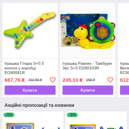
Іграшка Гітара S+S 5
Іграшка Равлик - Тамбурін
Ігра
кнопок у коробці
3в1 S+S EG80103R
Весе
EG80081R
EC8
667,76
245,10
612
₴
₴
702,90 ₴
258 ₴
Купити
Купити
Акційні пропозиції та новинки
–5%
–5%