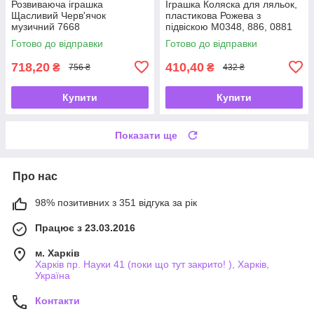
Розвиваюча іграшка
Іграшка Коляска для ляльок,
Щасливий Черв'ячок
пластикова Рожева з
музичний 7668
підвіскою М0348, 886, 0881
Готово до відправки
Готово до відправки
718,20
410,40
₴
₴
756 ₴
432 ₴
Купити
Купити
Показати ще
Про нас
98% позитивних з 351 відгука за рік
Працює з 23.03.2016
м. Харків
Харків пр. Науки 41 (поки що тут закрито! ), Харків,
Україна
Контакти