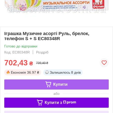
Іграшка Музичне асорті Руль, брелок,
телефон S + S EC80348R
Готово до відправки
Код: EC80348R
Роздріб
702,43
₴
739,40 ₴
Економія
36.97 ₴
Залишилось
8 днів
Купити
або
Купити з