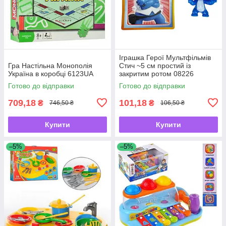
Іграшка Герої Мультфільмів
Гра Настільна Монополія
Стич ~5 см простий із
Україна в коробці 6123UA
закритим ротом 08226
Готово до відправки
Готово до відправки
709,18
101,18
₴
₴
746,50 ₴
106,50 ₴
Купити
Купити
–5%
–5%