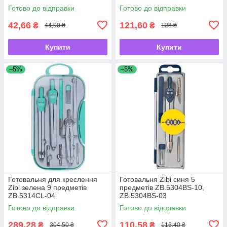
ZB.5312CL-14
Готово до відправки
Готово до відправки
42,66
121,60
₴
₴
44,90 ₴
128 ₴
Купити
Купити
–5%
–5%
Готовальня для креслення
Готовальня Zibi синя 5
Zibi зелена 9 предметів
предметів ZB.5304BS-10,
ZB.5314CL-04
ZB.5304BS-03
Готово до відправки
Готово до відправки
289,28
110,58
₴
₴
304,50 ₴
116,40 ₴