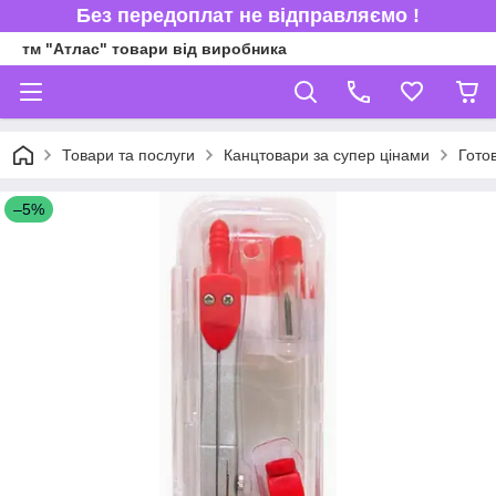
Без передоплат не відправляємо !
тм "Атлас" товари від виробника
Товари та послуги
Канцтовари за супер цінами
Готов
–5%