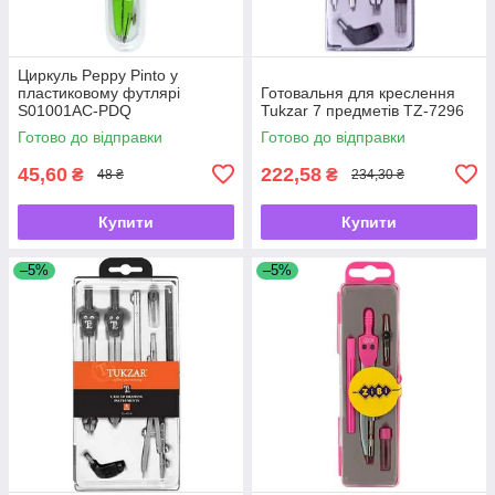
Циркуль Peppy Pinto у
пластиковому футлярі
Готовальня для креслення
S01001AC-PDQ
Tukzar 7 предметів TZ-7296
Готово до відправки
Готово до відправки
45,60
222,58
₴
₴
48 ₴
234,30 ₴
Купити
Купити
–5%
–5%