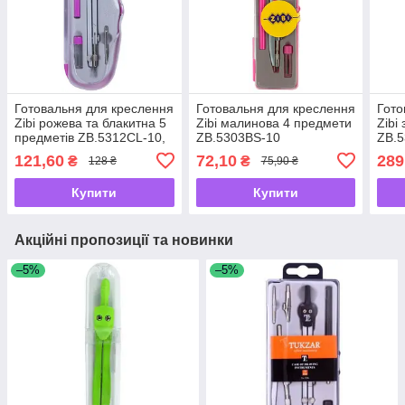
Готовальня для креслення
Готовальня для креслення
Гото
Zibi рожева та блакитна 5
Zibi малинова 4 предмети
Zibi
предметів ZB.5312CL-10,
ZB.5303BS-10
ZB.
ZB.5312CL-14
121,60
72,10
289
₴
₴
128 ₴
75,90 ₴
Купити
Купити
Акційні пропозиції та новинки
–5%
–5%