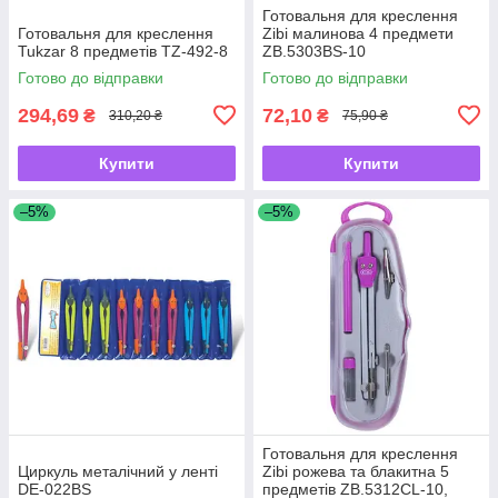
Готовальня для креслення
Готовальня для креслення
Zibi малинова 4 предмети
Tukzar 8 предметів TZ-492-8
ZB.5303BS-10
Готово до відправки
Готово до відправки
294,69
72,10
₴
₴
310,20 ₴
75,90 ₴
Купити
Купити
–5%
–5%
Готовальня для креслення
Циркуль металічний у ленті
Zibi рожева та блакитна 5
DE-022BS
предметів ZB.5312CL-10,