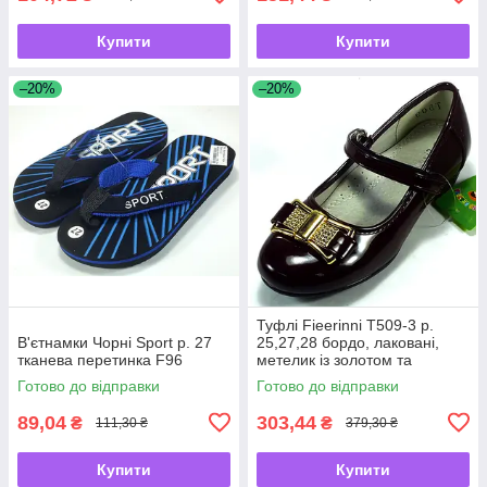
Купити
Купити
–20%
–20%
Туфлі Fieerinni Т509-3 р.
В'єтнамки Чорні Sport р. 27
25,27,28 бордо, лаковані,
тканева перетинка F96
метелик із золотом та
стразами
Готово до відправки
Готово до відправки
89,04
303,44
₴
₴
111,30 ₴
379,30 ₴
Купити
Купити