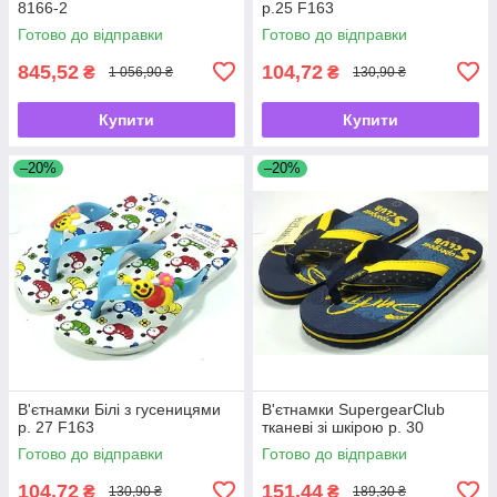
8166-2
р.25 F163
Готово до відправки
Готово до відправки
845,52
104,72
₴
₴
1 056,90 ₴
130,90 ₴
Купити
Купити
–20%
–20%
В'єтнамки Білі з гусеницями
В'єтнамки SupergearClub
р. 27 F163
тканеві зі шкірою р. 30
Готово до відправки
Готово до відправки
104,72
151,44
₴
₴
130,90 ₴
189,30 ₴