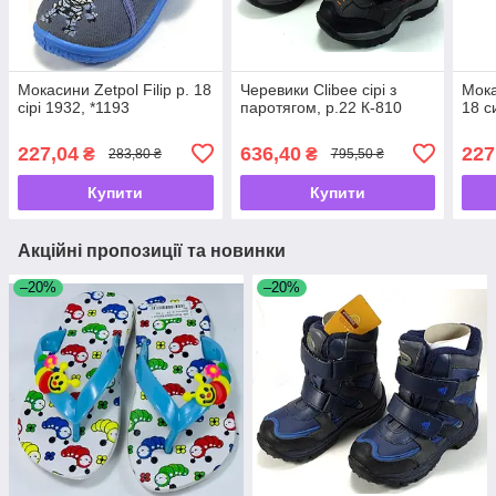
Мокасини Zetpol Filip р. 18
Черевики Clibee сірі з
Мока
сірі 1932, *1193
паротягом, р.22 К-810
18 с
227,04
636,40
227
₴
₴
283,80 ₴
795,50 ₴
Купити
Купити
Акційні пропозиції та новинки
–20%
–20%