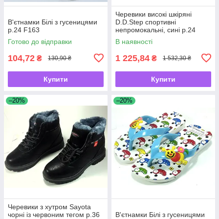
Черевики високі шкіряні
В'єтнамки Білі з гусеницями
D.D.Step спортивні
р.24 F163
непромокальні, сині р.24
JB11013, до - 21 градуса
Готово до відправки
В наявності
104,72
1 225,84
₴
₴
130,90 ₴
1 532,30 ₴
Купити
Купити
–20%
–20%
Черевики з хутром Sayota
чорні із червоним тегом р.36
В'єтнамки Білі з гусеницями