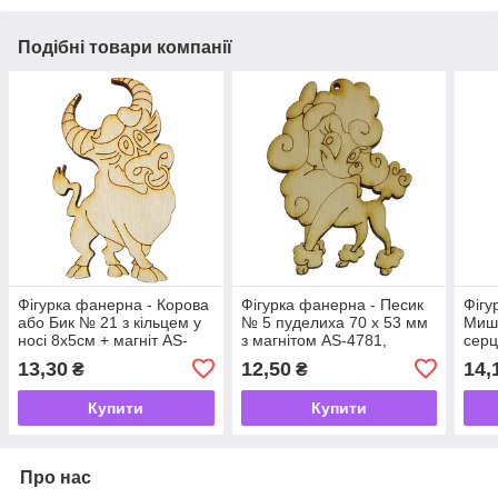
Подібні товари компанії
Фігурка фанерна - Корова
Фігурка фанерна - Песик
Фігу
або Бик № 21 з кільцем у
№ 5 пуделиха 70 х 53 мм
Мише
носі 8х5см + магніт AS-
з магнітом AS-4781,
серц
4534
В-0308
магн
13,30
12,50
14,
₴
₴
Купити
Купити
Про нас