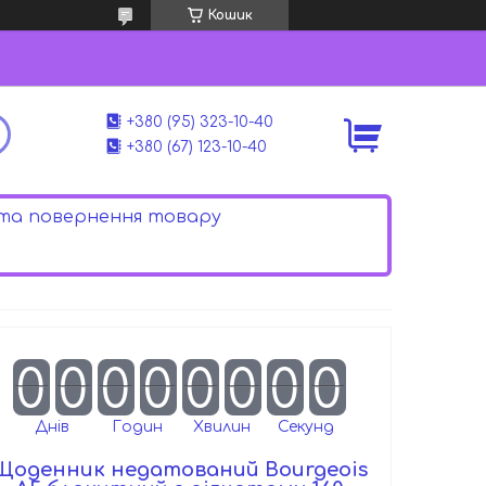
Кошик
+380 (95) 323-10-40
+380 (67) 123-10-40
 та повернення товару
0
0
0
0
0
0
0
0
Днів
Годин
Хвилин
Секунд
Щоденник недатований Bourgeois