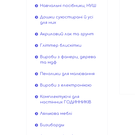
Навчальні посібники, НУШ
Дошки сухостирані й усі
для них
Акриловий лак та грунт
Гліттер блискітки
Вироби з фанери, дерева
та мдф
Пензлики для малювання
Вироби з електронікою
Комплектуючі для
настінних ГОДИННИКІВ
Лялькова меблі
Бизиборды