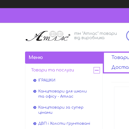
тм "Атлас" товари
від виробника
Товар
Достав
Товари та послуги
ІГРАШКИ
Канцтовари для школи
та офісу - Атлас
Канцтовари за супер
цінами
ДВП і Холсти ґрунтовані