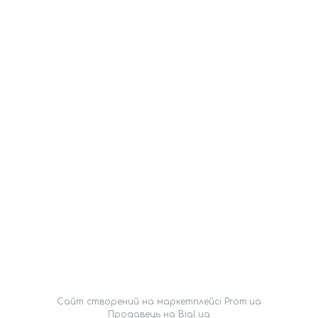
Сайт створений на маркетплейсі
Prom.ua
Продавець на Bigl.ua