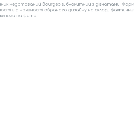
ик недатований Bourgeois, блакитний з дівчатами. Формат 
ості від наявності обраного дизайну на складі, фактични
женого на фото.