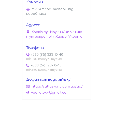
тм "Атлас" товари від
виробника
Харків пр. Науки 41 (поки що
тут закрито! ), Харків, Україна
+380 (95) 323-10-40
тільки консультуємо
+380 (67) 123-10-40
тільки консультуємо
https://atlaskanc.com.ua/ua/
veer.alex7@gmail.com