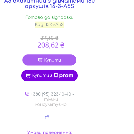
А5 блакитний з дівчатами 160
аркушів 15-3-А5S
Готово до відправки
Код:
15-3-А5S
219,60 ₴
208,62 ₴
Купити
Купити з
+380 (95) 323-10-40
тільки
консультуємо