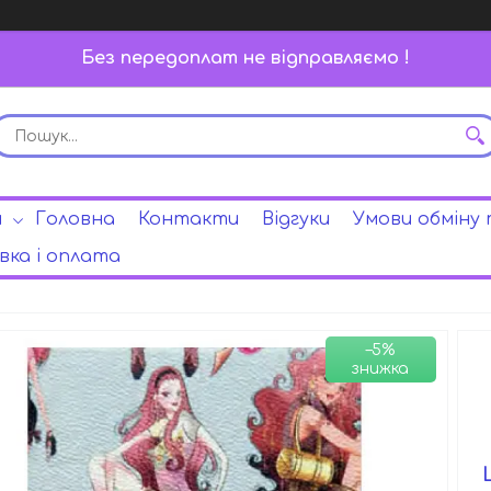
Без передоплат не відправляємо !
и
Головна
Контакти
Відгуки
Умови обміну
ка і оплата
–5%