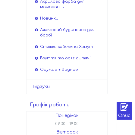
Акрилова фарба для
малювання
Новинки
Ляльковий будиночок для
барбі
Стяжка кабельна Хомут
Взуття та одяг дитячі
Оружие + Водное
Відгуки
Графік роботи
Опис
Понеділок
09:30
19:00
Вівторок