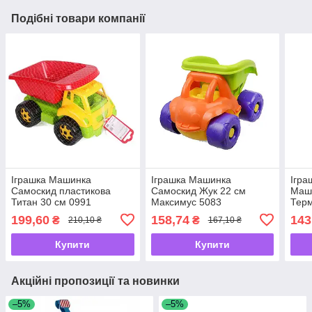
Подібні товари компанії
Іграшка Машинка
Іграшка Машинка
Ігра
Самоскид пластикова
Самоскид Жук 22 см
Маш
Титан 30 см 0991
Максимус 5083
Терм
199,60
158,74
143
₴
₴
210,10 ₴
167,10 ₴
Купити
Купити
Акційні пропозиції та новинки
–5%
–5%