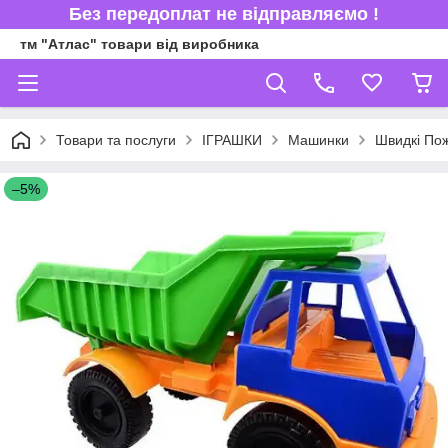
Без передоплат не відправляємо !
тм "Атлас" товари від виробника
Товари та послуги
ІГРАШКИ
Машинки
Швидкі Пож
–5%