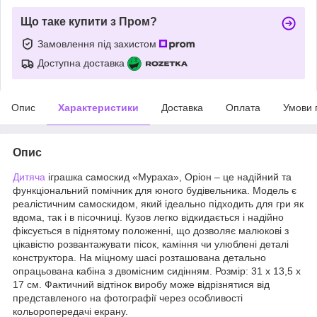
Що таке купити з Пром?
Замовлення під захистом
Доступна доставка
Опис
Характеристики
Доставка
Оплата
Умови 
Опис
Дитяча
іграшка самоскид «Мураха», Оріон – це надійний та
функціональний помічник для юного будівельника. Модель є
реалістичним самоскидом, який ідеально підходить для гри як
вдома, так і в пісочниці. Кузов легко відкидається і надійно
фіксується в піднятому положенні, що дозволяє малюкові з
цікавістю розвантажувати пісок, каміння чи улюблені деталі
конструктора. На міцному шасі розташована детально
опрацьована кабіна з двомісним сидінням. Розмір: 31 х 13,5 х
17 см. Фактичний відтінок виробу може відрізнятися від
представленого на фотографії через особливості
кольоропередачі екрану.