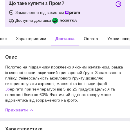
Що таке купити з Пром?
Замовлення під захистом
Доступна доставка
пис
Характеристики
Доставка
Оплата
Умови пове
Опис
Полотно на підрамнику проклеєно якісним желатином, рамка
із клеєної сосни, акриловий тришаровий ґрунт. Запаковано в
плівку. Універсальність акрилового ґрунту дозволяє
використовувати акрилові, масляні та інші види фарб
.
Зб
ерігати при температурі від 5 до 25 градусів Цельсія та
вологості близько 60%. Фактичний відтінок товару може
відрізнятись від зображеного на фото.
Приховати
Характеристики