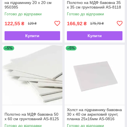
на підрамнику 20 х 20 см
Полотно на МДФ бавовна 35
950385
х 35 см грунтований AS-8118
Готово до відправки
Готово до відправки
122,55
166,92
₴
₴
129 ₴
175,70 ₴
Купити
Купити
–5%
–5%
Холст на підрамнику бавовна
Полотно на МДФ бавовна 50
30 х 40 см акриловий грунт,
х 60 см грунтований AS-8125
планка 25х16мм AS-0816
Готово до відправки
Готово до відправки