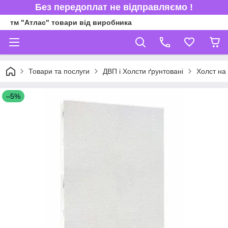
Без передоплат не відправляємо !
тм "Атлас" товари від виробника
Товари та послуги
ДВП і Холсти ґрунтовані
Холст на
–5%