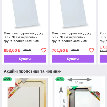
Холст на підрамнику Джут
Холст на підрамнику Джут
Холс
30 х 70 см акриловий
50 х 70 см акриловий
50 х
грунт, планка 55х18мм
грунт, планка 40х17мм
грун
16671
16662
166
1 0
653,60
761,90
₴
₴
688 ₴
802 ₴
1 137
Купити
Купити
Акційні пропозиції та новинки
–5%
–5%