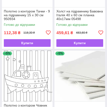
Полотно з контуром Тачки - 9
Холст на підрамнику Бавовна
на підрамнику 15 х 30 см
Італія 40 х 60 см планка
950934
40х17мм 05498
Готово до відправки
Готово до відправки
112,38
459,61
₴
₴
118,30 ₴
483,80 ₴
Купити
Купити
–5%
–5%
Полотно з контуром Човник