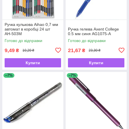
Ручка кулькова Aihao 0,7 мм
автомат в коробці 24 шт
Ручка гелева Axent College
АН-503М
0.5 мм синя AG1075-А
Готово до відправки
Готово до відправки
9,49
21,67
₴
₴
10,20 ₴
23,30 ₴
Купити
Купити
–7%
–7%