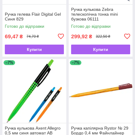
Ручка кулькова Zebra
Ручка гелева Flair Digital Gel
телескопічна тонка mini
Синя 829
бузкова 06111
Готово до відправки
Готово до відправки
69,47
299,92
₴
₴
74,70 ₴
322,50 ₴
Купити
Купити
–7%
–7%
Ручка кулькова Axent Allegro
Ручка капілярна Rystor № 29
0,5 мм синя автомат АВ
Бордо 0,4 мм Файнлайнер