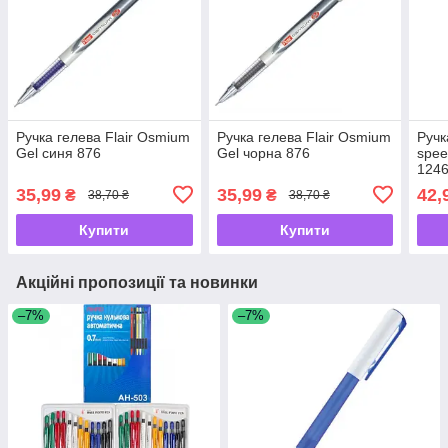
Ручка гелева Flair Osmium
Ручка гелева Flair Osmium
Ручк
Gel синя 876
Gel чорна 876
spee
124
35,99
35,99
42,
₴
₴
38,70 ₴
38,70 ₴
Купити
Купити
Акційні пропозиції та новинки
–7%
–7%