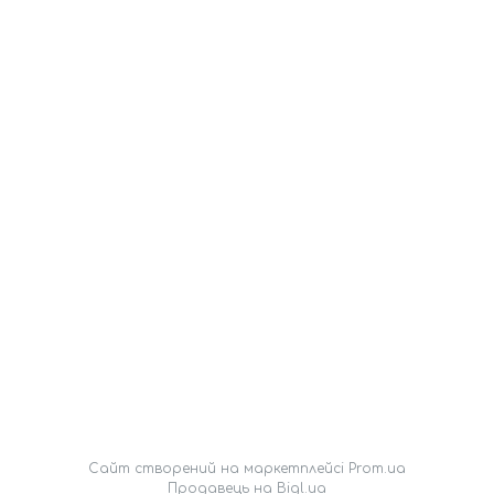
Сайт створений на маркетплейсі
Prom.ua
Продавець на Bigl.ua