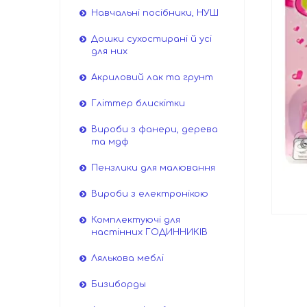
Навчальні посібники, НУШ
Дошки сухостирані й усі
для них
Акриловий лак та грунт
Гліттер блискітки
Вироби з фанери, дерева
та мдф
Пензлики для малювання
Вироби з електронікою
Комплектуючі для
настінних ГОДИННИКІВ
Лялькова меблі
Бизиборды