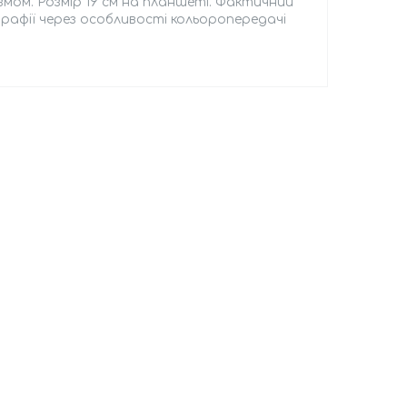
нізмом. Розмір 19 см на планшеті. Фактичний
рафії через особливості кольоропередачі