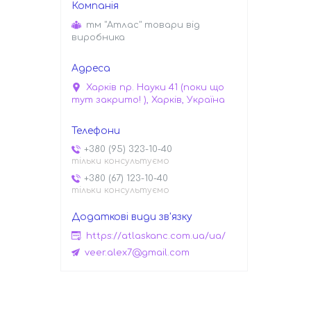
тм "Атлас" товари від
виробника
Харків пр. Науки 41 (поки що
тут закрито! ), Харків, Україна
+380 (95) 323-10-40
тільки консультуємо
+380 (67) 123-10-40
тільки консультуємо
https://atlaskanc.com.ua/ua/
veer.alex7@gmail.com