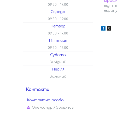
Іграш
09:30
19:00
відтін
екрану
Середа
09:30
19:00
Четвер
09:30
19:00
Пʼятниця
09:30
19:00
Субота
Вихідний
Неділя
Вихідний
Контакти
Олександр Журавльов