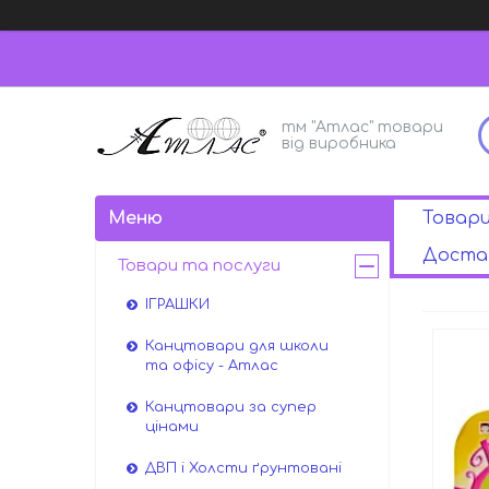
тм "Атлас" товари
від виробника
Товар
Достав
Товари та послуги
ІГРАШКИ
Канцтовари для школи
та офісу - Атлас
Канцтовари за супер
цінами
ДВП і Холсти ґрунтовані