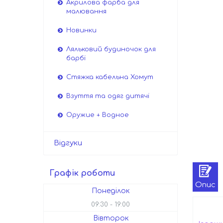
Акрилова фарба для
малювання
Новинки
Ляльковий будиночок для
барбі
Стяжка кабельна Хомут
Взуття та одяг дитячі
Оружие + Водное
Відгуки
Графік роботи
Опис
Понеділок
09:30
19:00
Вівторок