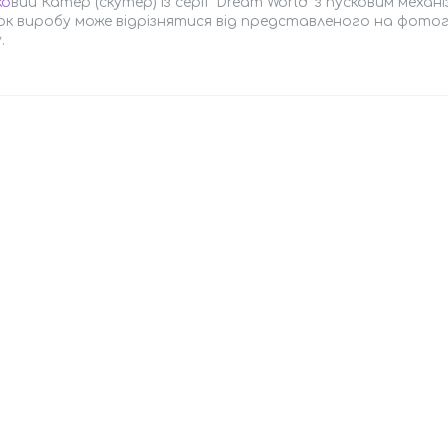
ко
вий Катер (скутер) із серії "Dream World" з пусковим меха
ок виробу може відрізнятися від представленого на фотог
.