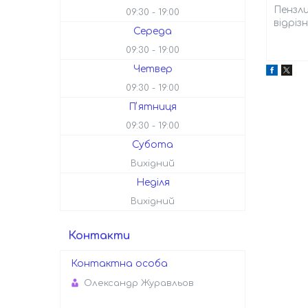
Пензли
09:30
19:00
відріз
Середа
09:30
19:00
Четвер
09:30
19:00
Пʼятниця
09:30
19:00
Субота
Вихідний
Неділя
Вихідний
Контакти
Олександр Журавльов