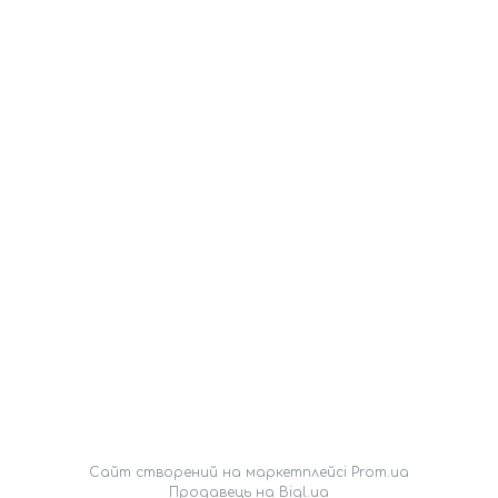
Сайт створений на маркетплейсі
Prom.ua
Продавець на Bigl.ua