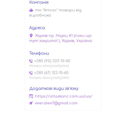
тм "Атлас" товари від
виробника
Харків пр. Науки 41 (поки що
тут закрито! ), Харків, Україна
+380 (95) 323-10-40
тільки консультуємо
+380 (67) 123-10-40
тільки консультуємо
https://atlaskanc.com.ua/ua/
veer.alex7@gmail.com