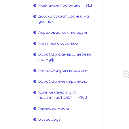
Навчальні посібники, НУШ
Дошки сухостирані й усі
для них
Акриловий лак та грунт
Гліттер блискітки
Вироби з фанери, дерева
та мдф
Пензлики для малювання
Вироби з електронікою
Комплектуючі для
настінних ГОДИННИКІВ
Лялькова меблі
Бизиборды