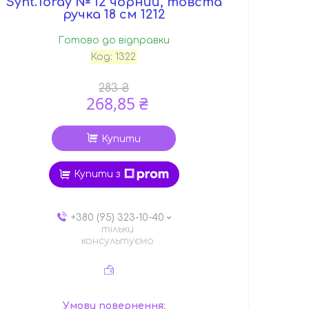
Synt.Toray № 12 чорний, товста
ручка 18 см 1212
Готово до відправки
Код:
1322
283 ₴
268,85 ₴
Купити
Купити з
+380 (95) 323-10-40
тільки
консультуємо