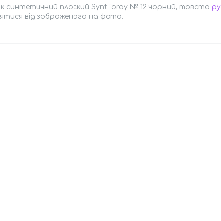
к синтетичний плоский Synt.Toray № 12 чорний, товста
ру
нятися від зображеного на фото.