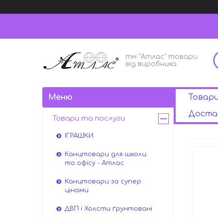
тм "Атлас" товари
від виробника
Товар
Достав
Товари та послуги
ІГРАШКИ
Канцтовари для школи
та офісу - Атлас
Канцтовари за супер
цінами
ДВП і Холсти ґрунтовані