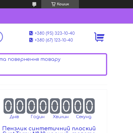
Кошик
+380 (95) 323-10-40
+380 (67) 123-10-40
 та повернення товару
0
0
0
0
0
0
0
0
Днів
Годин
Хвилин
Секунд
Пензлик синтетичний плоский