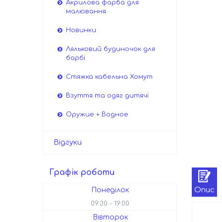
Акрилова фарба для
малювання
Новинки
Ляльковий будиночок для
барбі
Стяжка кабельна Хомут
Взуття та одяг дитячі
Оружие + Водное
Відгуки
Графік роботи
Опис
Понеділок
09:30
19:00
Вівторок