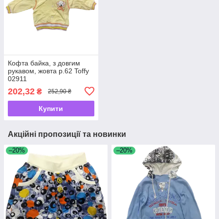
Кофта байка, з довгим
рукавом, жовта р.62 Toffy
02911
202,32
₴
252,90 ₴
Купити
Акційні пропозиції та новинки
–20%
–20%