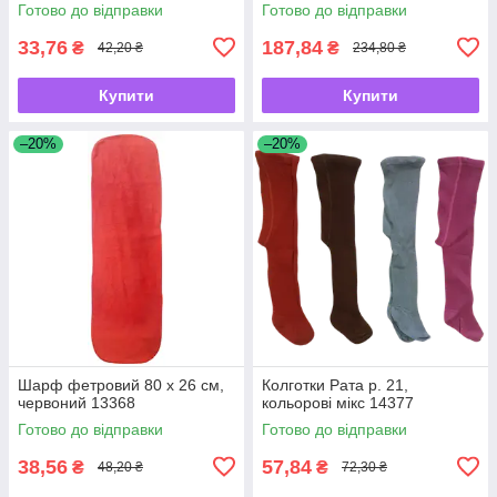
Готово до відправки
Готово до відправки
33,76
187,84
₴
₴
42,20 ₴
234,80 ₴
Купити
Купити
–20%
–20%
Шарф фетровий 80 х 26 см,
Колготки Рата р. 21,
червоний 13368
кольорові мікс 14377
Готово до відправки
Готово до відправки
38,56
57,84
₴
₴
48,20 ₴
72,30 ₴