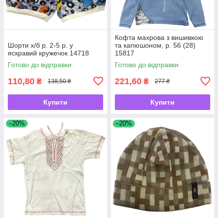
Кофта махрова з вишивкою
Шорти х/б р. 2-5 р. у
та капюшоном, р. 56 (28)
яскравий кружечок 14718
15817
Готово до відправки
Готово до відправки
110,80
221,60
₴
₴
138,50 ₴
277 ₴
Купити
Купити
–20%
–20%