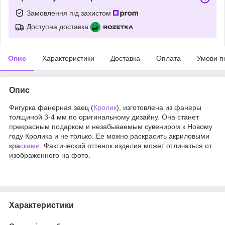
Замовлення під захистом
Доступна доставка
Опис
Характеристики
Доставка
Оплата
Умови п
Опис
Фигурка фанерная заец (
Кролик
), изготовлена из фанеры
толщиной 3-4 мм по оригинальному дизайну. Она станет
прекрасным подарком и незабываемым сувениром к Новому
году Кролика и не только. Ее можно раскрасить акриловыми
кра
сками.
Фактический оттенок изделия может отличаться от
изображенного на фото.
Характеристики