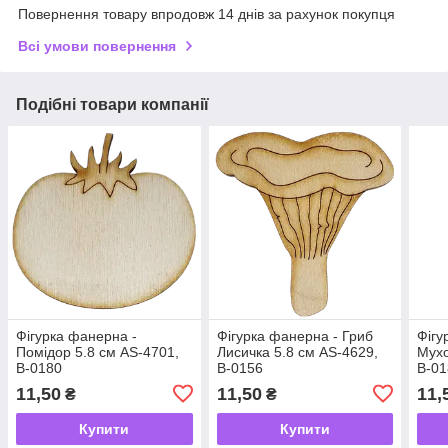
Повернення товару впродовж 14 днів за рахунок покупця
Всі умови повернення
Подібні товари компанії
Фігурка фанерна -
Фігурка фанерна - Гриб
Фігу
Помідор 5.8 см AS-4701,
Лисичка 5.8 см AS-4629,
Мухо
В-0180
В-0156
В-01
11,50
11,50
11,
₴
₴
Купити
Купити