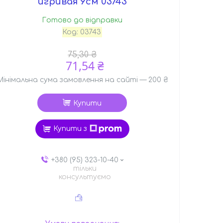
игривая 9см 03743
Готово до відправки
Код:
03743
75,30 ₴
71,54 ₴
Мінімальна сума замовлення на сайті — 200 ₴
Купити
Купити з
+380 (95) 323-10-40
тільки
консультуємо