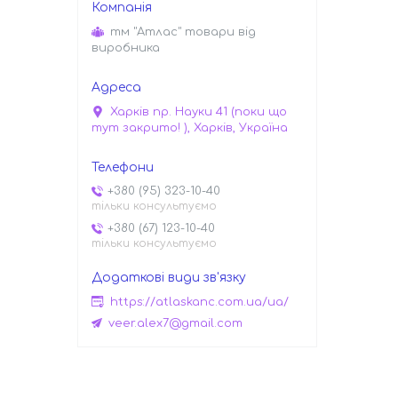
тм "Атлас" товари від
виробника
Харків пр. Науки 41 (поки що
тут закрито! ), Харків, Україна
+380 (95) 323-10-40
тільки консультуємо
+380 (67) 123-10-40
тільки консультуємо
https://atlaskanc.com.ua/ua/
veer.alex7@gmail.com