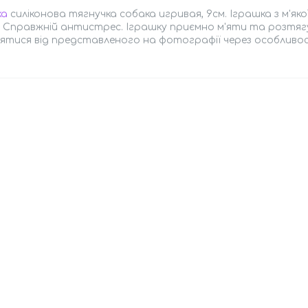
ка
силіконова тягнучка собака игривая, 9см. Іграшка з м'яко
. Справжній антистрес. Іграшку приємно м'яти та розтяг
нятися від представленого на фотографії через особливос