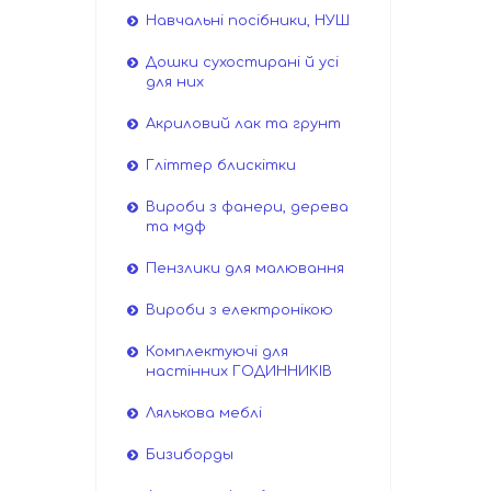
Навчальні посібники, НУШ
Дошки сухостирані й усі
для них
Акриловий лак та грунт
Гліттер блискітки
Вироби з фанери, дерева
та мдф
Пензлики для малювання
Вироби з електронікою
Комплектуючі для
настінних ГОДИННИКІВ
Лялькова меблі
Бизиборды