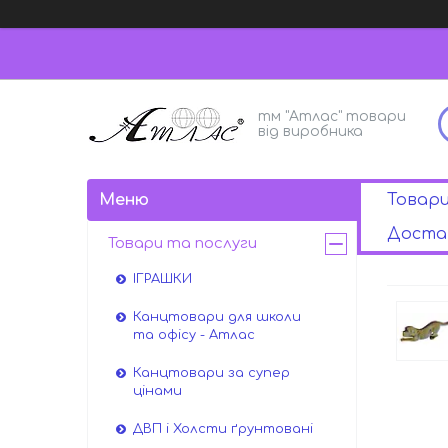
тм "Атлас" товари
від виробника
Товар
Достав
Товари та послуги
ІГРАШКИ
Канцтовари для школи
та офісу - Атлас
Канцтовари за супер
цінами
ДВП і Холсти ґрунтовані