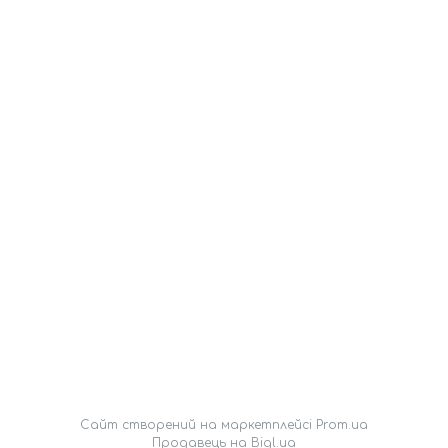
Сайт створений на маркетплейсі
Prom.ua
Продавець на Bigl.ua