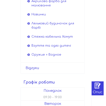
Акрилова фарба для
малювання
Новинки
Ляльковий будиночок для
барбі
Стяжка кабельна Хомут
Взуття та одяг дитячі
Оружие + Водное
Відгуки
Графік роботи
Понеділок
Опис
09:30
19:00
Вівторок