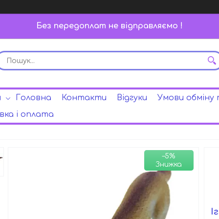
Без передоплат не відправляємо !
и
Головна
Контакти
Відгуки
Умови обміну
ка і оплата
–5%
І