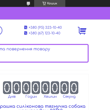
Кошик
+380 (95) 323-10-40
+380 (67) 123-10-40
 та повернення товару
0
0
0
0
0
0
0
0
Днів
Годин
Хвилин
Секунд
грашка силіконова тягнучка собака