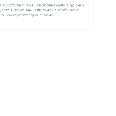
ї, еластичної гуми з наповненням із дрібних
увати. Фактичний відтінок виробу може
ті кольоропередачі екрану.