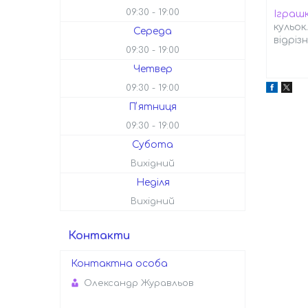
09:30
19:00
Іграш
кульок
Середа
відріз
09:30
19:00
Четвер
09:30
19:00
Пʼятниця
09:30
19:00
Субота
Вихідний
Неділя
Вихідний
Контакти
Олександр Журавльов