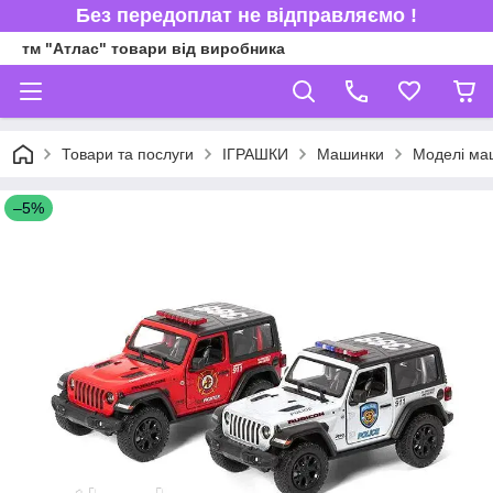
Без передоплат не відправляємо !
тм "Атлас" товари від виробника
Товари та послуги
ІГРАШКИ
Машинки
Моделі ма
–5%