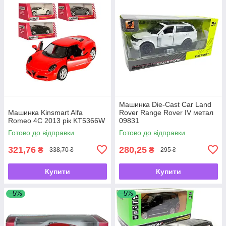
Машинка Die-Cast Car Land
Машинка Kinsmart Alfa
Rover Range Rover IV метал
Romeo 4C 2013 рік KT5366W
09831
Готово до відправки
Готово до відправки
321,76
280,25
₴
₴
338,70 ₴
295 ₴
Купити
Купити
–5%
–5%