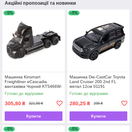
Акційні пропозиції та новинки
–5%
–5%
Машинка Kinsmart
Машинка Die-CastCar Toyota
Freightliner eCascadia
Land Cruiser 200 2nd FL
вантажівка Чорний KT5466W-
метал 12см 01191
2
Готово до відправки
Готово до відправки
305,80
280,25
₴
₴
321,90 ₴
295 ₴
Купити
Купити
–5%
–5%