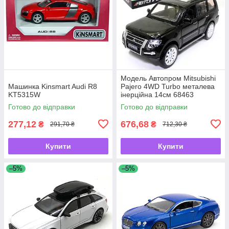
Модель Автопром Mitsubishi
Машинка Kinsmart Audi R8
Pajero 4WD Turbo металева
KT5315W
інерційна 14см 68463
Готово до відправки
Готово до відправки
277,12
676,68
₴
₴
291,70 ₴
712,30 ₴
Купити
Купити
–5%
–5%