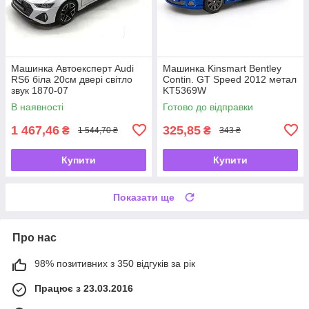
Машинка Автоексперт Audi
Машинка Kinsmart Bentley
RS6 біла 20см двері світло
Contin. GT Speed 2012 метал
звук 1870-07
KT5369W
В наявності
Готово до відправки
1 467,46
325,85
₴
₴
1 544,70 ₴
343 ₴
Купити
Купити
Показати ще
Про нас
98% позитивних з 350 відгуків за рік
Працює з 23.03.2016