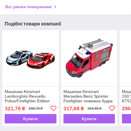
Всі умови повернення
Подібні товари компанії
Машинка Kinsmart
Машинка Kinsmart
Маши
Lamborghini Revuelto
Mersedes-Benz Sprinter
150 
Police/Firefighter Edition
Firefighter пожежна будка
KT5
метал KT5459WPR
KT5478W-2
321,76
317,68
296
₴
₴
338,70 ₴
334,40 ₴
Купити
Купити