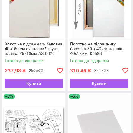
Холст на підрамнику бавовна
Полотно на підрамнику
40 х 60 см акриловий грунт,
бавовна 30 х 40 см планка
планка 25х16мм AS-0826
40х17мм. 04593
Готово до відправки
Готово до відправки
237,98
310,46
₴
₴
250,50 ₴
326,80 ₴
Купити
Купити
–5%
–5%