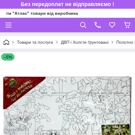
Без передоплат не відправляємо !
тм "Атлас" товари від виробника
Товари та послуги
ДВП і Холсти ґрунтовані
Полотно з
–5%