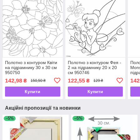
Полотно з контуром Квіти
Полотно з контуром Фея -
Поло
на підрамнику 30 х 30 см
2 на підрамнику 20 х 20
Mons
950750
см 950746
підр
МН1
142,98
122,55
142
₴
₴
150,50 ₴
129 ₴
Купити
Купити
Акційні пропозиції та новинки
–5%
–5%