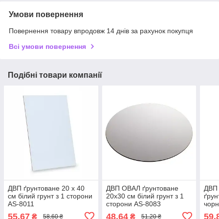
Умови повернення
Повернення товару впродовж 14 днів за рахунок покупця
Всі умови повернення
Подібні товари компанії
ДВП ґрунтоване 20 х 40
ДВП ОВАЛ ґрунтоване
ДВП
см білий грунт з 1 сторони
20х30 см білий грунт з 1
ґрун
AS-8011
сторони AS-8083
чорн
AS-
55,67
48,64
59,
₴
₴
58,60 ₴
51,20 ₴