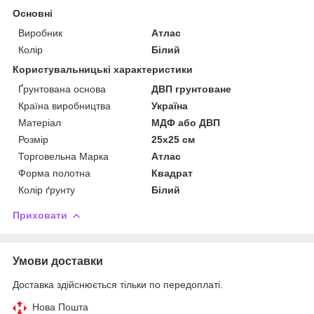
Основні
Виробник
Атлас
Колір
Білий
Користувальницькі характеристики
Ґрунтована основа
ДВП грунтоване
Країна виробництва
Україна
Матеріал
МДФ або ДВП
Розмір
25х25 см
Торговельна Марка
Атлас
Форма полотна
Квадрат
Колір ґрунту
Білий
Приховати
Умови доставки
Доставка здійснюється тільки по передоплаті.
Нова Пошта