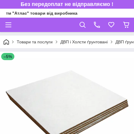
Без передоплат не відправляємо !
тм "Атлас" товари від виробника
Товари та послуги
ДВП і Холсти ґрунтовані
ДВП ґрун
–5%