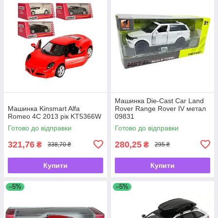
Машинка Die-Cast Car Land
Машинка Kinsmart Alfa
Rover Range Rover IV метал
Romeo 4C 2013 рік KT5366W
09831
Готово до відправки
Готово до відправки
321,76
280,25
₴
₴
338,70 ₴
295 ₴
Купити
Купити
–5%
–5%