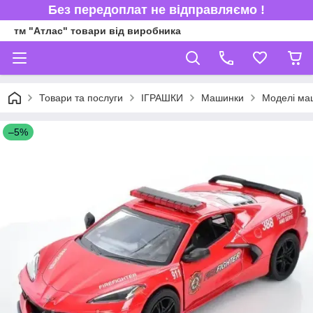
Без передоплат не відправляємо !
тм "Атлас" товари від виробника
Товари та послуги
ІГРАШКИ
Машинки
Моделі ма
–5%