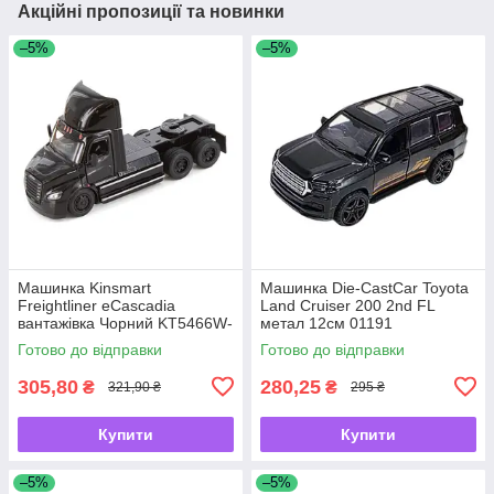
Акційні пропозиції та новинки
–5%
–5%
Машинка Kinsmart
Машинка Die-CastCar Toyota
Freightliner eCascadia
Land Cruiser 200 2nd FL
вантажівка Чорний KT5466W-
метал 12см 01191
2
Готово до відправки
Готово до відправки
305,80
280,25
₴
₴
321,90 ₴
295 ₴
Купити
Купити
–5%
–5%