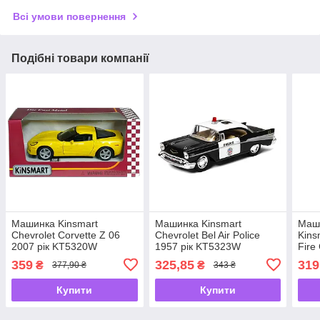
Всі умови повернення
Подібні товари компанії
Машинка Kinsmart
Машинка Kinsmart
Маш
Chevrolet Corvette Z 06
Chevrolet Bel Air Police
Kins
2007 рік KT5320W
1957 рік KT5323W
Fire
KT5
359
325,85
319
₴
₴
377,90 ₴
343 ₴
Купити
Купити