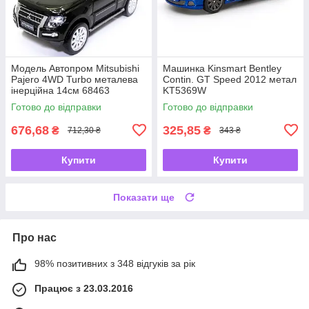
Модель Автопром Mitsubishi
Машинка Kinsmart Bentley
Pajero 4WD Turbo металева
Contin. GT Speed 2012 метал
інерційна 14см 68463
KT5369W
Готово до відправки
Готово до відправки
676,68
325,85
₴
₴
712,30 ₴
343 ₴
Купити
Купити
Показати ще
Про нас
98% позитивних з 348 відгуків за рік
Працює з 23.03.2016