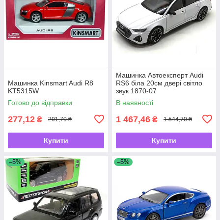
Машинка Автоексперт Audi
Машинка Kinsmart Audi R8
RS6 біла 20см двері світло
KT5315W
звук 1870-07
Готово до відправки
В наявності
277,12
1 467,46
₴
₴
291,70 ₴
1 544,70 ₴
Купити
Купити
–5%
–5%