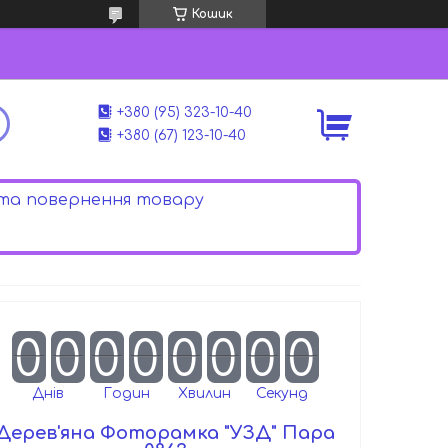
Кошик
+380 (95) 323-10-40
+380 (67) 123-10-40
 та повернення товару
0
0
0
0
0
0
0
0
Днів
Годин
Хвилин
Секунд
Дерев'яна Фоторамка "УЗД" Пара