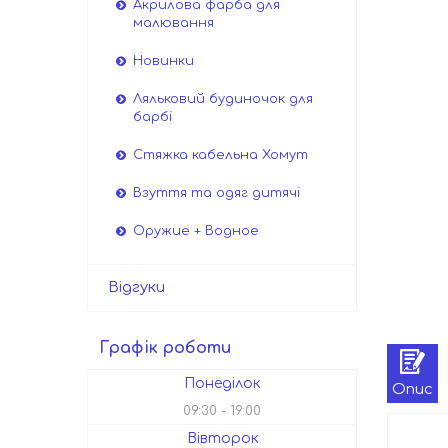
Акрилова фарба для
малювання
Новинки
Ляльковий будиночок для
барбі
Стяжка кабельна Хомут
Взуття та одяг дитячі
Оружие + Водное
Відгуки
Графік роботи
Понеділок
Опис
09:30
19:00
Вівторок