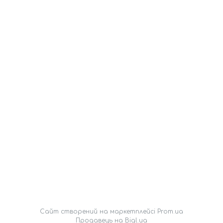
Сайт створений на маркетплейсі
Prom.ua
Продавець на Bigl.ua