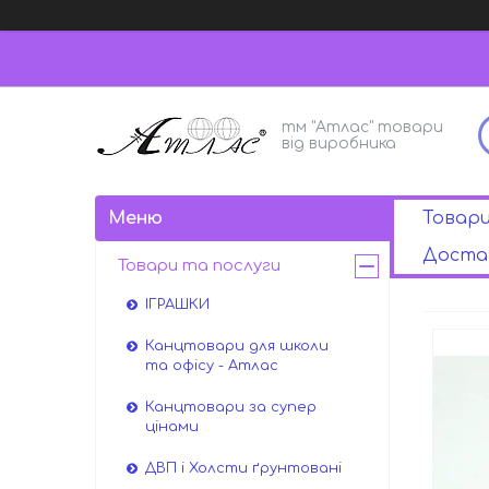
тм "Атлас" товари
від виробника
Товар
Достав
Товари та послуги
ІГРАШКИ
Канцтовари для школи
та офісу - Атлас
Канцтовари за супер
цінами
ДВП і Холсти ґрунтовані