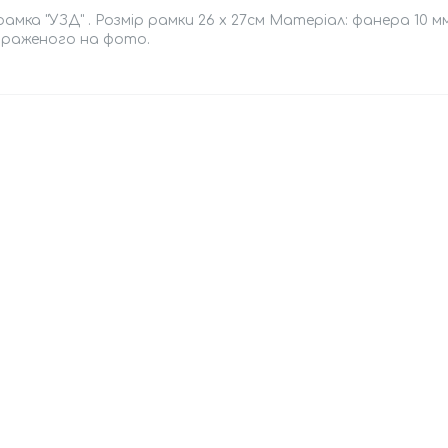
мка "УЗД" . Розмір рамки 26 х 27см Матеріал: фанера 10 м
браженого на фото.