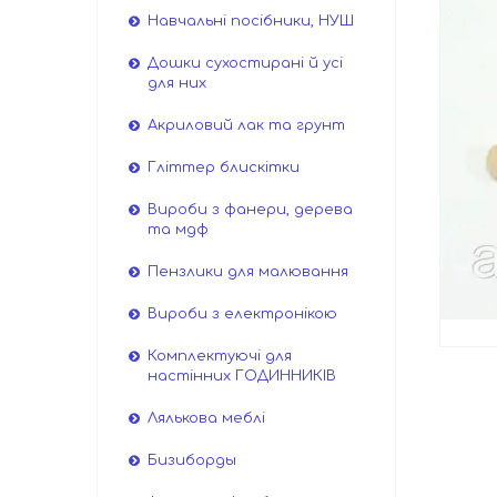
Навчальні посібники, НУШ
Дошки сухостирані й усі
для них
Акриловий лак та грунт
Гліттер блискітки
Вироби з фанери, дерева
та мдф
Пензлики для малювання
Вироби з електронікою
Комплектуючі для
настінних ГОДИННИКІВ
Лялькова меблі
Бизиборды