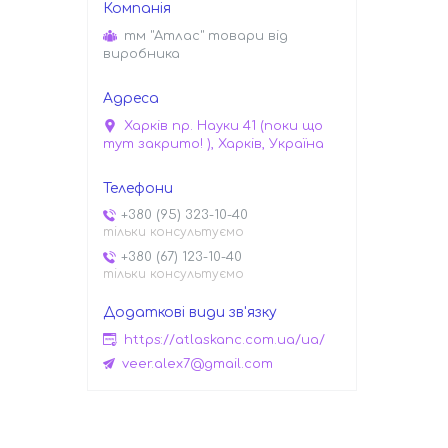
тм "Атлас" товари від
виробника
Харків пр. Науки 41 (поки що
тут закрито! ), Харків, Україна
+380 (95) 323-10-40
тільки консультуємо
+380 (67) 123-10-40
тільки консультуємо
https://atlaskanc.com.ua/ua/
veer.alex7@gmail.com