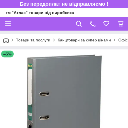
Без передоплат не відправляємо !
тм "Атлас" товари від виробника
Товари та послуги
Канцтовари за супер цінами
Офіс
–5%