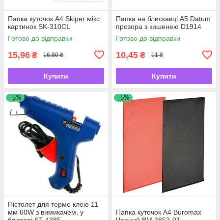
Папка куточок А4 Skiper мікс
Папка на блискавці А5 Datum
картинок SK-310CL
прозора з кишенею D1914
Готово до відправки
Готово до відправки
15,96
10,45
₴
₴
16,80 ₴
11 ₴
Купити
Купити
–5%
–5%
Пістолет для термо клею 11
мм 60W з вимикачем, у
Папка куточок А4 Buromax
блістері ST 4385
Чорний BM.3852-01