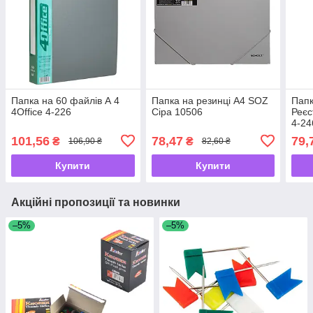
Папка на 60 файлів А 4
Папка на резинці А4 SOZ
Папк
4Office 4-226
Сіра 10506
Реєс
4-24
101,56
78,47
79,
₴
₴
106,90 ₴
82,60 ₴
Купити
Купити
Акційні пропозиції та новинки
–5%
–5%