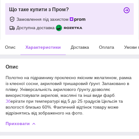
Що таке купити з Пром?
Замовлення під захистом
Доступна доставка
Опис
Характеристики
Доставка
Оплата
Умови 
Опис
Полотно на підрамнику проклеєно якісним желатином, рамка
із клеєної сосни, акриловий тришаровий ґрунт. Запаковано в
плівку. Універсальність акрилового ґрунту дозволяє
використовувати акрилові, масляні та інші види фарб
.
Зб
ерігати при температурі від 5 до 25 градусів Цельсія та
вологості близько 60%. Фактичний відтінок товару може
відрізнятись від зображеного на фото.
Приховати