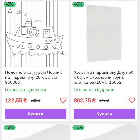
–5%
–5%
Полотно з контуром Човник
Холст на підрамнику Джут 50
на підрамнику 20 х 20 см
х 60 см акриловий грунт,
950385
планка 55х18мм 16662
Готово до відправки
Готово до відправки
122,55
802,75
₴
₴
129 ₴
845 ₴
Купити
Купити
–5%
–5%