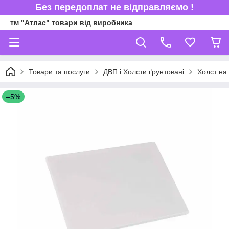
Без передоплат не відправляємо !
тм "Атлас" товари від виробника
Товари та послуги
ДВП і Холсти ґрунтовані
Холст на
–5%