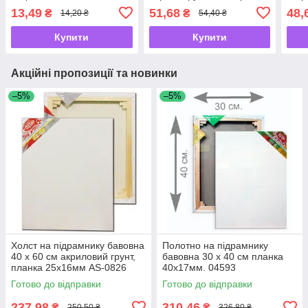
AS-8093
13,49
51,68
48,
₴
₴
14,20 ₴
54,40 ₴
Купити
Купити
Акційні пропозиції та новинки
–5%
–5%
Холст на підрамнику бавовна
Полотно на підрамнику
40 х 60 см акриловий грунт,
бавовна 30 х 40 см планка
планка 25х16мм AS-0826
40х17мм. 04593
Готово до відправки
Готово до відправки
237,98
310,46
₴
₴
250,50 ₴
326,80 ₴