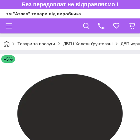
Без передоплат не відправляємо !
тм "Атлас" товари від виробника
Товари та послуги
ДВП і Холсти ґрунтовані
ДВП чорн
–5%