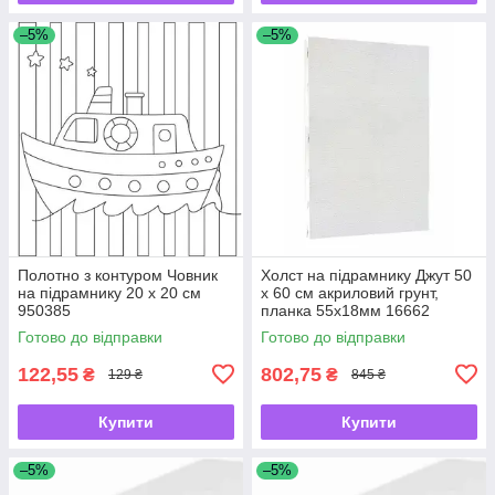
–5%
–5%
Полотно з контуром Човник
Холст на підрамнику Джут 50
на підрамнику 20 х 20 см
х 60 см акриловий грунт,
950385
планка 55х18мм 16662
Готово до відправки
Готово до відправки
122,55
802,75
₴
₴
129 ₴
845 ₴
Купити
Купити
–5%
–5%