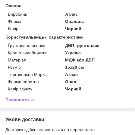
Основні
Виробник
Атлас
Форма
Овальна
Колір
Чорний
Користувальницькі характеристики
Ґрунтована основа
ДВП грунтоване
Країна виробництва
Україна
Матеріал
МДФ або ДВП
Розмір
15х20 см
Торговельна Марка
Атлас
Форма полотна
Овал
Колір ґрунту
Чорний
Приховати
Умови доставки
Доставка здійснюється тільки по передоплаті.