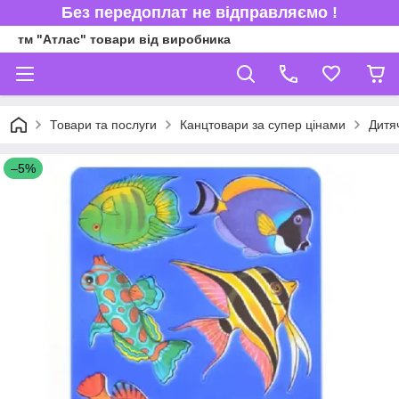
Без передоплат не відправляємо !
тм "Атлас" товари від виробника
Товари та послуги
Канцтовари за супер цінами
Дитя
–5%