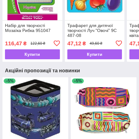
Набір для творчості
Трафарет для дитячої
Траф
Мозаїка Рибка 951047
творчості Луч "Овочі" 9С
твор
487-08
квіт
116,47
47,12
47,
₴
₴
122,60 ₴
49,60 ₴
Купити
Купити
Акційні пропозиції та новинки
–5%
–5%