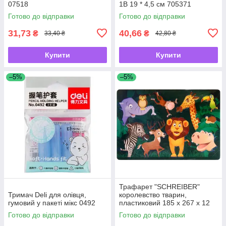
07518
1В 19 * 4,5 см 705371
Готово до відправки
Готово до відправки
31,73
40,66
₴
₴
33,40 ₴
42,80 ₴
Купити
Купити
–5%
–5%
Трафарет "SCHREIBER"
Тримач Deli для олівця,
королевство тварин,
гумовий у пакеті мікс 0492
пластиковий 185 х 267 х 12
мм S-2632
Готово до відправки
Готово до відправки