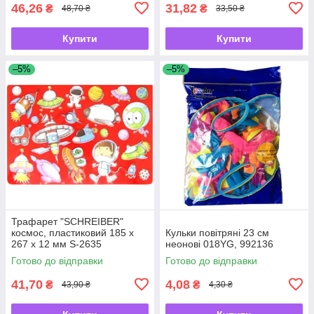
46,26
31,82
₴
₴
48,70 ₴
33,50 ₴
Купити
Купити
–5%
–5%
Трафарет "SCHREIBER"
космос, пластиковий 185 х
Кульки повітряні 23 см
267 х 12 мм S-2635
неонові 018YG, 992136
Готово до відправки
Готово до відправки
41,70
4,08
₴
₴
43,90 ₴
4,30 ₴