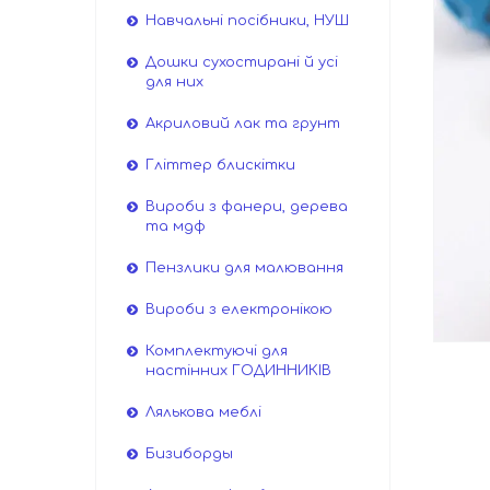
Навчальні посібники, НУШ
Дошки сухостирані й усі
для них
Акриловий лак та грунт
Гліттер блискітки
Вироби з фанери, дерева
та мдф
Пензлики для малювання
Вироби з електронікою
Комплектуючі для
настінних ГОДИННИКІВ
Лялькова меблі
Бизиборды