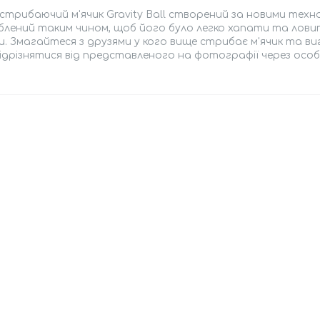
стрибаючий м'ячик Gravity Ball створений за новими техно
лений таким чином, щоб його було легко хапати та ловит
и. Змагайтеся з друзями у кого вище стрибає м'ячик та ви
ідрізнятися від представленого на фотографії через особ