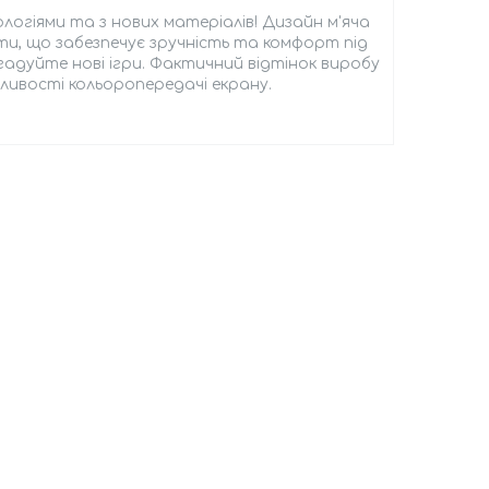
логіями та з нових матеріалів! Дизайн м'яча
и, що забезпечує зручність та комфорт під
гадуйте нові ігри. Фактичний відтінок виробу
ливості кольоропередачі екрану.