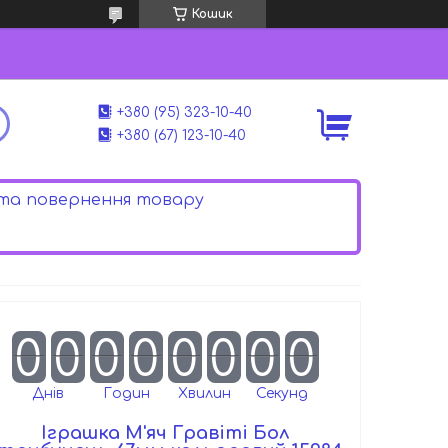
Кошик
+380 (95) 323-10-40
+380 (67) 123-10-40
 та повернення товару
0
0
0
0
0
0
0
0
Днів
Годин
Хвилин
Секунд
Іграшка М'яч Гравіті Бол