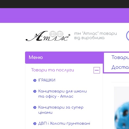
тм "Атлас" товари
від виробника
Товар
Достав
Товари та послуги
ІГРАШКИ
Канцтовари для школи
та офісу - Атлас
Канцтовари за супер
цінами
ДВП і Холсти ґрунтовані