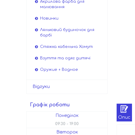
Акрилова фарба для
малювання
Новинки
Ляльковий будиночок для
барбі
Стяжка кабельна Хомут
Взуття та одяг дитячі
Оружие + Водное
Відгуки
Графік роботи
Понеділок
Опис
09:30
19:00
Вівторок