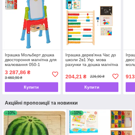
Іграшка Мольберт дошка
Іграшка дерев'яна Час до
Ігра
двостороння магнітна для
школи 2в1 Укр. мова
двос
малювання 050-1
рахунки та дошка магнітна
мол
MD1601
худ
3 287,86
₴
204,21
913
₴
226,90 ₴
3 460,90 ₴
Купити
Купити
Акційні пропозиції та новинки
–10%
–10%