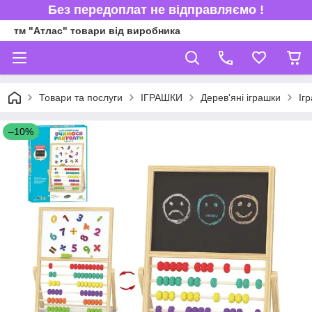
Без передоплат не відправляємо !
тм "Атлас" товари від виробника
Товари та послуги
ІГРАШКИ
Дерев'яні іграшки
Іг
–10%