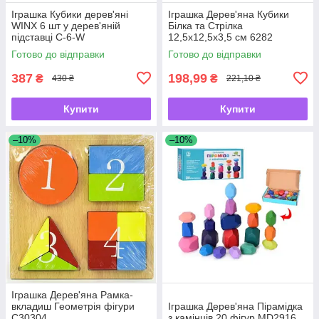
Іграшка Кубики дерев'яні
Іграшка Дерев'яна Кубики
WINX 6 шт у дерев'яній
Білка та Стрілка
підставці С-6-W
12,5х12,5х3,5 см 6282
Готово до відправки
Готово до відправки
387
198,99
₴
₴
430 ₴
221,10 ₴
Купити
Купити
–10%
–10%
Іграшка Дерев'яна Рамка-
вкладиш Геометрія фігури
Іграшка Дерев'яна Пірамідка
С30304
з камінців 20 фігур MD2916