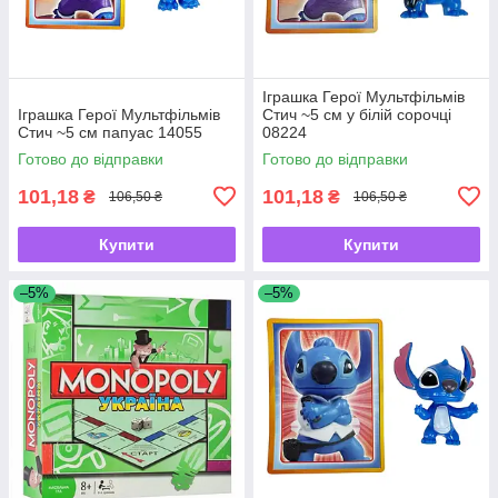
Іграшка Герої Мультфільмів
Іграшка Герої Мультфільмів
Стич ~5 см у білій сорочці
Стич ~5 см папуас 14055
08224
Готово до відправки
Готово до відправки
101,18
101,18
₴
₴
106,50 ₴
106,50 ₴
Купити
Купити
–5%
–5%