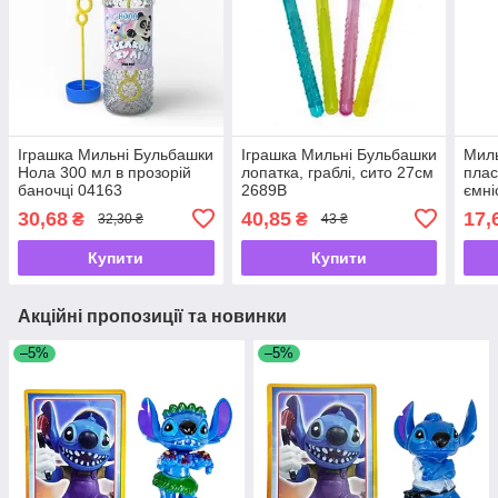
Іграшка Мильні Бульбашки
Іграшка Мильні Бульбашки
Миль
Нола 300 мл в прозорій
лопатка, граблі, сито 27см
плас
баночці 04163
2689В
ємні
30,68
40,85
17,
₴
₴
32,30 ₴
43 ₴
Купити
Купити
Акційні пропозиції та новинки
–5%
–5%