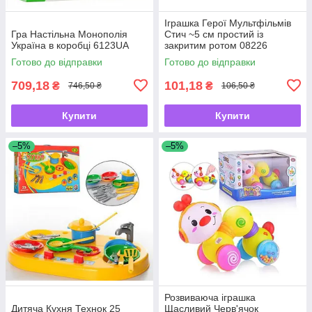
Іграшка Герої Мультфільмів
Гра Настільна Монополія
Стич ~5 см простий із
Україна в коробці 6123UA
закритим ротом 08226
Готово до відправки
Готово до відправки
709,18
101,18
₴
₴
746,50 ₴
106,50 ₴
Купити
Купити
–5%
–5%
Розвиваюча іграшка
Дитяча Кухня Технок 25
Щасливий Черв'ячок