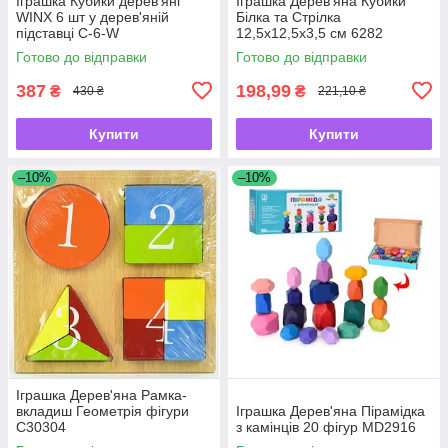
Іграшка Кубики дерев'яні
Іграшка Дерев'яна Кубики
WINX 6 шт у дерев'яній
Білка та Стрілка
підставці С-6-W
12,5х12,5х3,5 см 6282
Готово до відправки
Готово до відправки
387
198,99
₴
₴
430 ₴
221,10 ₴
Купити
Купити
–10%
–10%
Іграшка Дерев'яна Рамка-
вкладиш Геометрія фігури
Іграшка Дерев'яна Пірамідка
С30304
з камінців 20 фігур MD2916