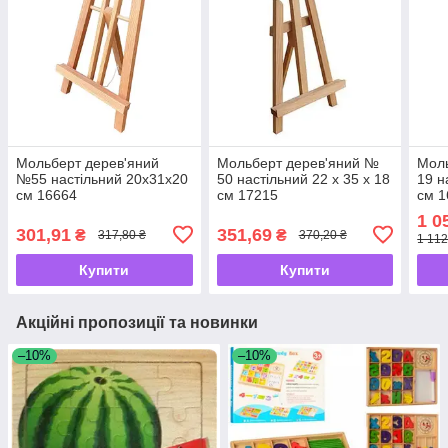
Мольберт дерев'яний
Мольберт дерев'яний №
Мол
№55 настільний 20х31х20
50 настільний 22 х 35 х 18
19 н
см 16664
см 17215
см 1
1 0
301,91
351,69
₴
₴
317,80 ₴
370,20 ₴
1 112
Купити
Купити
Акційні пропозиції та новинки
–10%
–10%