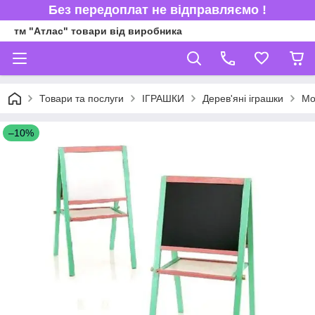
Без передоплат не відправляємо !
тм "Атлас" товари від виробника
Товари та послуги
ІГРАШКИ
Дерев'яні іграшки
Мо
–10%