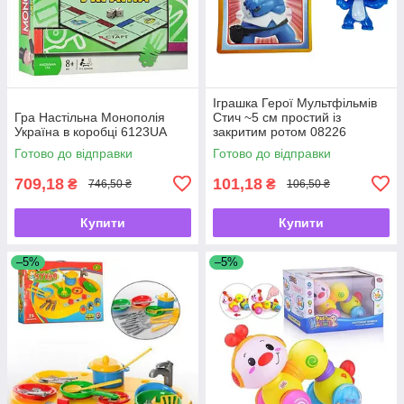
Іграшка Герої Мультфільмів
Гра Настільна Монополія
Стич ~5 см простий із
Україна в коробці 6123UA
закритим ротом 08226
Готово до відправки
Готово до відправки
709,18
101,18
₴
₴
746,50 ₴
106,50 ₴
Купити
Купити
–5%
–5%