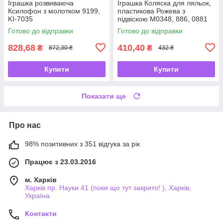
Іграшка розвиваюча
Іграшка Коляска для ляльок,
Ксилофон з молотком 9199,
пластикова Рожева з
KI-7035
підвіскою М0348, 886, 0881
Готово до відправки
Готово до відправки
828,68
410,40
₴
₴
872,30 ₴
432 ₴
Купити
Купити
Показати ще
Про нас
98% позитивних з 351 відгука за рік
Працює з 23.03.2016
м. Харків
Харків пр. Науки 41 (поки що тут закрито! ), Харків,
Україна
Контакти