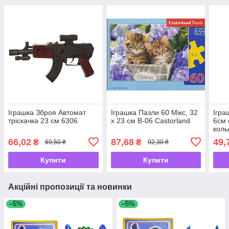
Іграшка Зброя Автомат
Іграшка Пазли 60 Мікс, 32
Ігра
тріскачка 23 см 6306
х 23 см В-06 Castorland
6см 
коль
66,02
87,68
49,
₴
₴
69,50 ₴
92,30 ₴
Купити
Купити
Акційні пропозиції та новинки
–5%
–5%