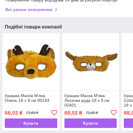
Повернення товару впродовж 14 днів за рахунок покупця
Всі умови повернення
Подібні товари компанії
Іграшка Маска М'яка
Іграшка Маска М'яка
Ігра
Олень 18 х 9 см 00143
Лисичка руда 18 х 9 см
Соба
02401
18 х
68,02
68,02
68,
₴
₴
71,60 ₴
71,60 ₴
Купити
Купити