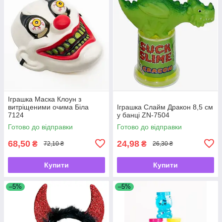
Іграшка Маска Клоун з
витріщеними очима Біла
Іграшка Слайм Дракон 8,5 см
7124
у банці ZN-7504
Готово до відправки
Готово до відправки
68,50
24,98
₴
₴
72,10 ₴
26,30 ₴
Купити
Купити
–5%
–5%