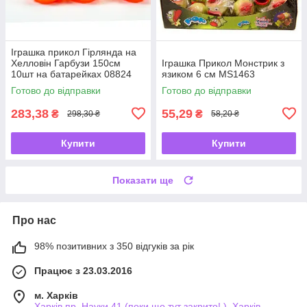
Іграшка прикол Гірлянда на
Хелловін Гарбузи 150см
Іграшка Прикол Монстрик з
10шт на батарейках 08824
язиком 6 см MS1463
Готово до відправки
Готово до відправки
283,38
55,29
₴
₴
298,30 ₴
58,20 ₴
Купити
Купити
Показати ще
Про нас
98% позитивних з 350 відгуків за рік
Працює з 23.03.2016
м. Харків
Харків пр. Науки 41 (поки що тут закрито! ), Харків,