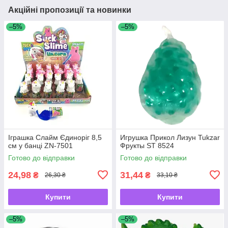
Акційні пропозиції та новинки
–5%
–5%
Іграшка Слайм Єдиноріг 8,5
Игрушка Прикол Лизун Tukzar
см у банці ZN-7501
Фрукты ST 8524
Готово до відправки
Готово до відправки
24,98
31,44
₴
₴
26,30 ₴
33,10 ₴
Купити
Купити
–5%
–5%