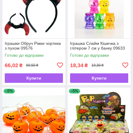
Іграшки Обруч Ріжки чортика
Іграшка Слайм Кішечка з
з пухом 09576
глітером 7 см у банку 09633
Готово до відправки
Готово до відправки
66,02
18,34
₴
₴
69,50 ₴
19,30 ₴
Купити
Купити
–5%
–5%