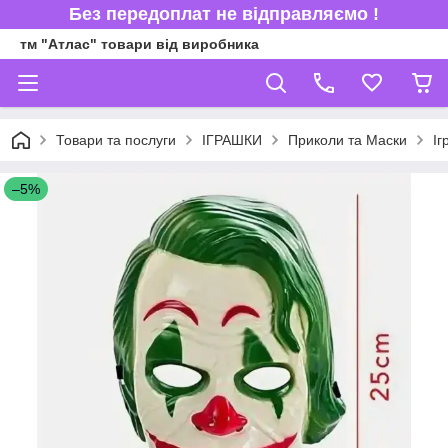
Без передоплат не відправляємо !
тм "Атлас" товари від виробника
Товари та послуги
ІГРАШКИ
Приколи та Маски
Іг
–5%