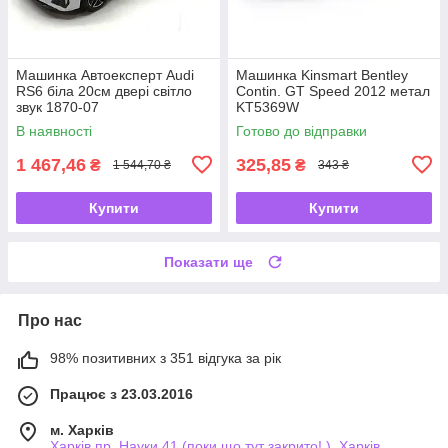
Машинка Автоексперт Audi
Машинка Kinsmart Bentley
RS6 біла 20см двері світло
Contin. GT Speed 2012 метал
звук 1870-07
KT5369W
В наявності
Готово до відправки
1 467,46
325,85
₴
₴
1 544,70 ₴
343 ₴
Купити
Купити
Показати ще
Про нас
98% позитивних з 351 відгука за рік
Працює з 23.03.2016
м. Харків
Харків пр. Науки 41 (поки що тут закрито! ), Харків,