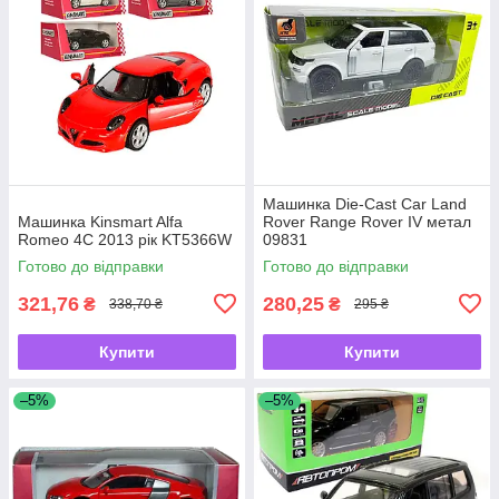
Машинка Die-Cast Car Land
Машинка Kinsmart Alfa
Rover Range Rover IV метал
Romeo 4C 2013 рік KT5366W
09831
Готово до відправки
Готово до відправки
321,76
280,25
₴
₴
338,70 ₴
295 ₴
Купити
Купити
–5%
–5%