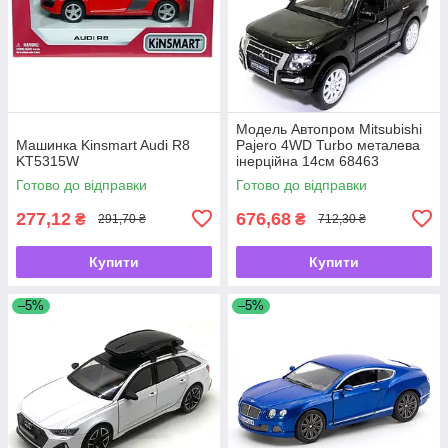
Модель Автопром Mitsubishi
Машинка Kinsmart Audi R8
Pajero 4WD Turbo металева
KT5315W
інерційна 14см 68463
Готово до відправки
Готово до відправки
277,12
676,68
₴
₴
291,70 ₴
712,30 ₴
Купити
Купити
–5%
–5%