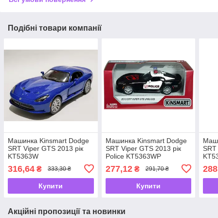
Подібні товари компанії
Машинка Kinsmart Dodge
Машинка Kinsmart Dodge
Маши
SRT Viper GTS 2013 рік
SRT Viper GTS 2013 рік
SRT 
KT5363W
Police KT5363WР
KT5
316,64
277,12
288
₴
₴
333,30 ₴
291,70 ₴
Купити
Купити
Акційні пропозиції та новинки