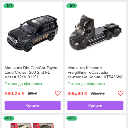
–5%
–5%
Машинка Die-CastCar Toyota
Машинка Kinsmart
Land Cruiser 200 2nd FL
Freightliner eCascadia
метал 12см 01191
вантажівка Чорний KT5466W-
2
Готово до відправки
Готово до відправки
280,25
305,80
₴
₴
295 ₴
321,90 ₴
Купити
Купити
–5%
–5%