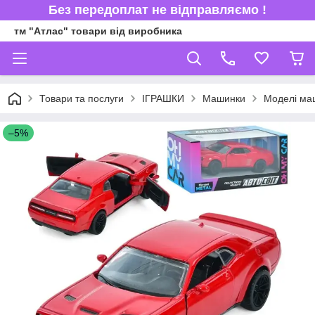
Без передоплат не відправляємо !
тм "Атлас" товари від виробника
Товари та послуги
ІГРАШКИ
Машинки
Моделі ма
–5%