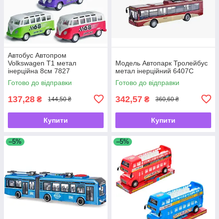
Автобус Автопром
Volkswagen Т1 метал
Модель Автопарк Тролейбус
інерційна 8см 7827
метал інерційний 6407С
Готово до відправки
Готово до відправки
137,28
342,57
₴
₴
144,50 ₴
360,60 ₴
Купити
Купити
–5%
–5%