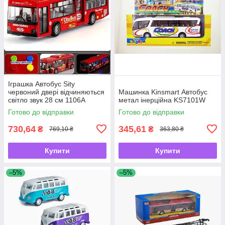
Іграшка Автобус Sity
червоний двері відчиняються
Машинка Kinsmart Автобус
світло звук 28 см 1106А
метал інерційна KS7101W
Готово до відправки
Готово до відправки
730,64
345,61
₴
₴
769,10 ₴
363,80 ₴
Купити
Купити
–5%
–5%