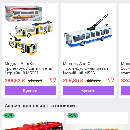
Модель АвтоХіт
Модель АвтоХіт
Моде
Тролейбус Жовтий метал
Тролейбус Синій метал
18см
інерційний М5661
інерційний М5661
жовт
299,82
209,86
324
₴
₴
315,60 ₴
220,90 ₴
Купити
Купити
Акційні пропозиції та новинки
–5%
–5%