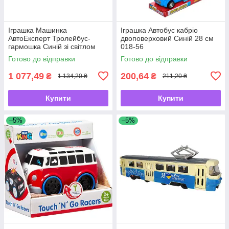
Іграшка Машинка
Іграшка Автобус кабріо
АвтоЕксперт Тролейбус-
двоповерховий Синій 28 см
гармошка Синій зі світлом
018-56
двері відкриваються 40 см
Готово до відправки
Готово до відправки
26487
1 077,49
200,64
₴
₴
1 134,20 ₴
211,20 ₴
Купити
Купити
–5%
–5%