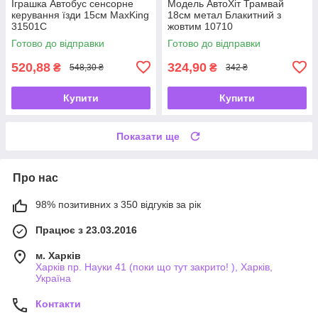
Іграшка Автобус сенсорне
Модель АвтоХіт Трамвай
керування їзди 15см MaxKing
18см метал Блакитний з
31501C
жовтим 10710
Готово до відправки
Готово до відправки
520,88
324,90
₴
₴
548,30 ₴
342 ₴
Купити
Купити
Показати ще
Про нас
98% позитивних з 350 відгуків за рік
Працює з 23.03.2016
м. Харків
Харків пр. Науки 41 (поки що тут закрито! ), Харків,
Україна
Контакти