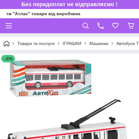
Без передоплат не відправляємо !
тм "Атлас" товари від виробника
Товари та послуги
ІГРАШКИ
Машинки
Автобуси 
–5%